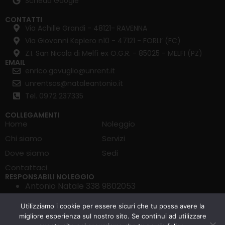
Scheda Google
CONTATTI
Via Achille Grandi - 48121- RAVENNA
Via Giovanni Keplero n10 - 47121 - FORLI’ (FC)
Z.I. San Nicola di Melfi ex O.G.R. - 85025 - MELFI (PZ)
EMAIL
enrico.gavuglio@unrent.it
unrentsas@nataleantonio.it
Tel. 0972 237335
COLLEGAMENTI
Home
Noleggio
Chi siamo
Servizi
Dove siamo
Sedi
Contattaci
RESPONSABILI NOLEGGIO
Antonio Natale 338 9802053
Enrico Gavuglio 351 4029947
Utilizziamo i cookie per essere sicuri che tu possa avere la
Francesco Quaranta 351 4290424
migliore esperienza sul nostro sito. Se continui ad utilizzare