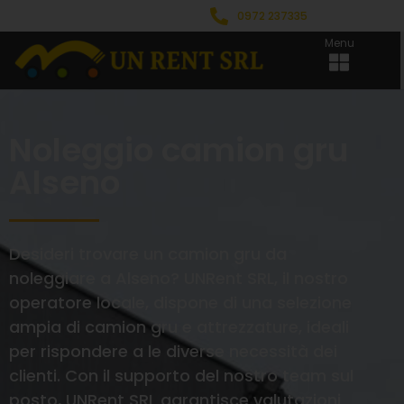
0972 237335
Menu
Noleggio camion gru
Alseno
Desideri trovare un camion gru da
noleggiare a Alseno? UNRent SRL, il nostro
operatore locale, dispone di una selezione
ampia di camion gru e attrezzature, ideali
per rispondere a le diverse necessità dei
clienti. Con il supporto del nostro team sul
posto, UNRent SRL garantisce valutazioni