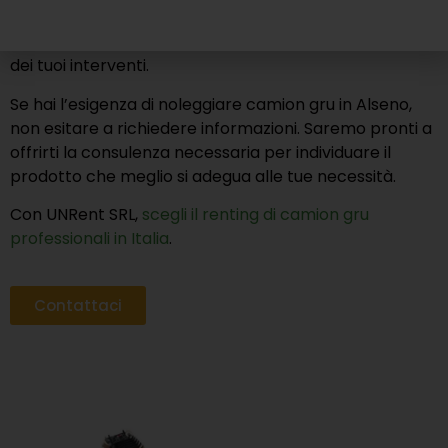
assicuriamo che tu possa fare affidamento su prodotti
affidabili e robusti, ottimi per massimizzare l’efficienza
dei tuoi interventi.
Se hai l’esigenza di noleggiare camion gru in Alseno,
non esitare a richiedere informazioni. Saremo pronti a
offrirti la consulenza necessaria per individuare il
prodotto che meglio si adegua alle tue necessità.
Con UNRent SRL,
scegli il renting di camion gru
professionali in Italia
.
Contattaci