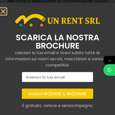
Mettiamo a disposizione la conoscenza del nostro
team e operatori specializzati.
Contattaci
SCARICA LA NOSTRA
BROCHURE
Lasciaci la tua email e ricevi subito tutte le
informazioni sui nostri servizi, macchinari e vantaggi
→
Camion con gru e
competitivi.
ribaltabile noleggiati a
Alseno
VOGLIO RICEVERE IL BROCHURE
Con UNRent SRL, ci specializziamo nel
noleggio di
camion con gru e ribaltabile certificati e conformi
È gratuito, veloce e senza impegno.
ai più attuali standard di qualità
, tra cui
piattaforme a braccio estensibile. In questo modo,