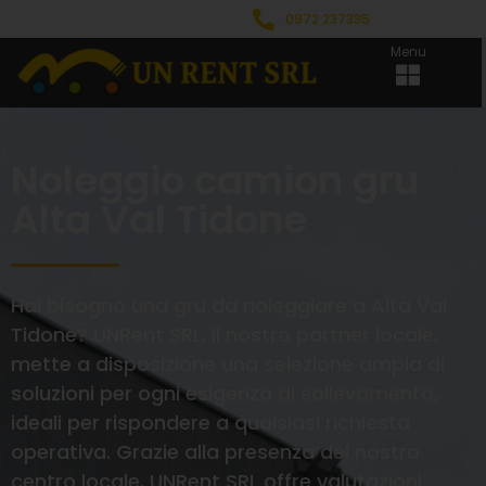
0972 237335
Menu
Noleggio camion gru
Alta Val Tidone
Hai bisogno una gru da noleggiare a Alta Val
Tidone? UNRent SRL, il nostro partner locale,
mette a disposizione una selezione ampia di
soluzioni per ogni esigenza di sollevamento,
ideali per rispondere a qualsiasi richiesta
operativa. Grazie alla presenza del nostro
centro locale, UNRent SRL offre valutazioni