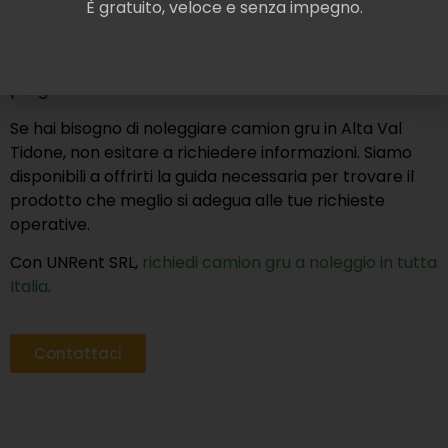
È gratuito, veloce e senza impegno.
qualità
, incluse gru telescopiche. In questo modo,
assicuriamo che tu possa affidarti a prodotti certificati
e resistenti, ottimi per ottimizzare l’efficienza dei tuoi
progetti.
Se hai bisogno di noleggiare camion gru in Alta Val
Tidone, non esitare a richiedere informazioni. Siamo
disponibili a offrirti la guida necessaria per trovare il
prodotto che meglio si adegua alle tue richieste
operative.
Con UNRent SRL,
richiedi camion gru a noleggio in tutta
Italia
.
Contattaci