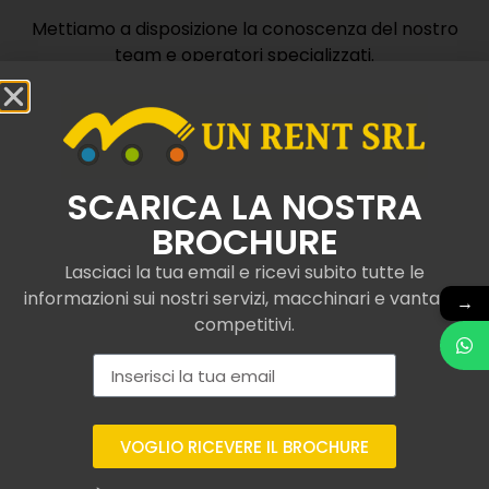
Mettiamo a disposizione la conoscenza del nostro
team e operatori specializzati.
Contattaci
SCARICA LA NOSTRA
BROCHURE
Lasciaci la tua email e ricevi subito tutte le
Camion con gru e
informazioni sui nostri servizi, macchinari e vantaggi
→
competitivi.
ribaltabile noleggiati a
Alta Val Tidone
Con UNRent SRL, operiamo con esperienza nel
VOGLIO RICEVERE IL BROCHURE
servizio di noleggio di camion con gru e
ribaltabile omologati ai più recenti standard di