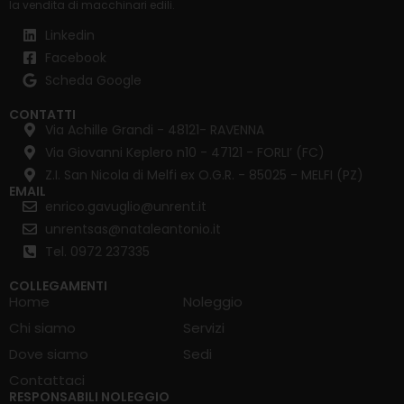
la
vendita di macchinari edili
.
Linkedin
Facebook
Scheda Google
CONTATTI
Via Achille Grandi - 48121- RAVENNA
Via Giovanni Keplero n10 - 47121 - FORLI’ (FC)
Z.I. San Nicola di Melfi ex O.G.R. - 85025 - MELFI (PZ)
EMAIL
enrico.gavuglio@unrent.it
unrentsas@nataleantonio.it
Tel. 0972 237335
COLLEGAMENTI
Home
Noleggio
Chi siamo
Servizi
Dove siamo
Sedi
Contattaci
RESPONSABILI NOLEGGIO