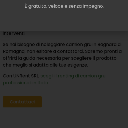
certificati ai più attuali standard di qualità
,
È gratuito, veloce e senza impegno.
comprese gru telescopiche. In questo modo, ti
garantiamo che tu possa affidarti a prodotti affidabili
e robusti, ottimi per massimizzare l’efficienza dei tuoi
interventi.
Se hai bisogno di noleggiare camion gru in Bagnara di
Romagna, non esitare a contattarci. Saremo pronti a
offrirti la guida necessaria per scegliere il prodotto
che meglio si adatta alle tue esigenze.
Con UNRent SRL,
scegli il renting di camion gru
professionali in Italia
.
Contattaci