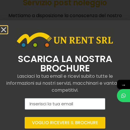
Servizio post noleggio
Mettiamo a disposizione la conoscenza del nostro
team e operatori specializzati.
Contattaci
SCARICA LA NOSTRA
BROCHURE
Lasciaci la tua email e ricevi subito tutte le
informazioni sui nostri servizi, macchinari e vantaggi
→
Camion con gru e
competitivi.
ribaltabile noleggiati a
Bagnara di Romagna
Da UNRent SRL, siamo specializzati nel
servizio di
VOGLIO RICEVERE IL BROCHURE
noleggio di camion con gru e ribaltabile