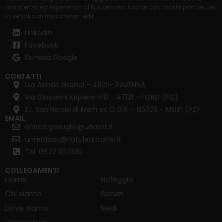
assistenza ed esperienza al tuo servizio. Anche con i nostri partner per
la
vendita di macchinari edili
.
Linkedin
Facebook
Scheda Google
CONTATTI
Via Achille Grandi - 48121- RAVENNA
Via Giovanni Keplero n10 - 47121 - FORLI’ (FC)
Z.I. San Nicola di Melfi ex O.G.R. - 85025 - MELFI (PZ)
EMAIL
enrico.gavuglio@unrent.it
unrentsas@nataleantonio.it
Tel. 0972 237335
COLLEGAMENTI
Home
Noleggio
Chi siamo
Servizi
Dove siamo
Sedi