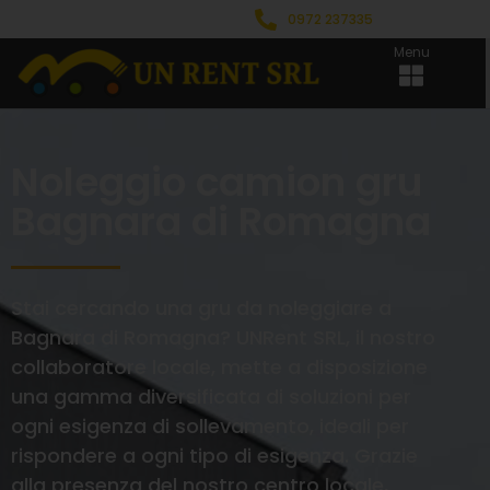
0972 237335
Menu
Noleggio camion gru
Bagnara di Romagna
Stai cercando una gru da noleggiare a
Bagnara di Romagna? UNRent SRL, il nostro
collaboratore locale, mette a disposizione
una gamma diversificata di soluzioni per
ogni esigenza di sollevamento, ideali per
rispondere a ogni tipo di esigenza. Grazie
alla presenza del nostro centro locale,