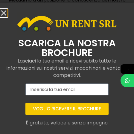
team e operatori specializzati.
Contattaci
SCARICA LA NOSTRA
BROCHURE
Lasciaci la tua email e ricevi subito tutte le
informazioni sui nostri servizi, macchinari e vantaggi
→
Camion con gru e
competitivi.
ribaltabile noleggiati a
Bedonia
VOGLIO RICEVERE IL BROCHURE
Da UNRent SRL, operiamo con esperienza nel
renting
professionale di camion con gru e ribaltabile
È gratuito, veloce e senza impegno.
certificati ai più attuali standard di qualità
,
comprese gru telescopiche. In questo modo,