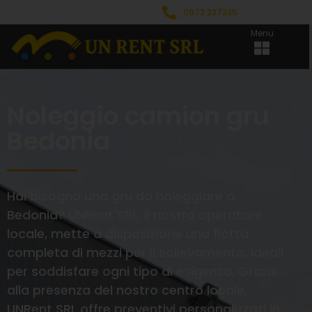
0972 237335
Menu
Noleggio camion gru
Bedonia
Hai bisogno una gru da noleggiare a
Bedonia? UNRent SRL, il nostro operatore
locale, mette a disposizione una flotta
completa di mezzi per il sollevamento, ideali
per soddisfare ogni tipo di esigenza. Grazie
alla presenza del nostro centro locale,
UNRent SRL offre preventivi personalizzati in