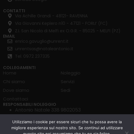
CONTATTI
Via Achille Grandi - 48121- RAVENNA
Via Giovanni Keplero n10 - 47121 - FORLI’ (FC)
Z.I. San Nicola di Melfi ex O.G.R. - 85025 - MELFI (PZ)
EMAIL
enrico.gavuglio@unrent.it
unrentsas@nataleantonio.it
Tel. 0972 237335
COLLEGAMENTI
Home
Noleggio
Chi siamo
Servizi
Dove siamo
Sedi
Contattaci
RESPONSABILI NOLEGGIO
Antonio Natale 338 9802053
Enrico Gavuglio 351 4029947
Utilizziamo i cookie per essere sicuri che tu possa avere la
Francesco Quaranta 351 4290424
migliore esperienza sul nostro sito. Se continui ad utilizzare
questo sito noi assumiamo che tu ne sia felice.