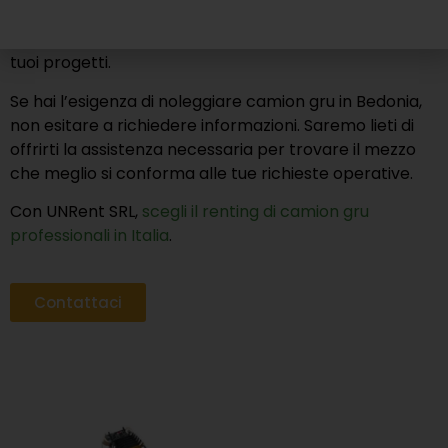
assicuriamo che tu possa fare affidamento su prodotti
sicuri e resistenti, ottimi per ottimizzare l’efficienza dei
tuoi progetti.
Se hai l’esigenza di noleggiare camion gru in Bedonia,
non esitare a richiedere informazioni. Saremo lieti di
offrirti la assistenza necessaria per trovare il mezzo
che meglio si conforma alle tue richieste operative.
Con UNRent SRL,
scegli il renting di camion gru
professionali in Italia
.
Contattaci