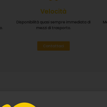
Velocità
Disponibilità quasi sempre immediata di
Me
VOGLIO RICEVERE IL BROCHURE
o.
mezzi di trasporto.
È gratuito, veloce e senza impegno.
Contattaci