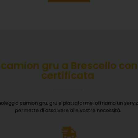
 camion gru a Brescello con
certificata
oleggio camion gru, gru e piattaforme, offriamo un serv
permette di assolvere alle vostre necessità.
CARICA LA NOSTRA BROCHU
i la tua email e ricevi subito tutte le informazioni sui nostri 
macchinari e vantaggi competitivi.