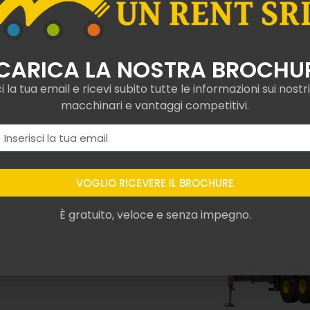
altabile
lo
 nel
noleggio di camion
mi ai più attuali
copiche. In questo modo,
u prodotti affidabili e
 dei tuoi interventi.
n Brescello, non esitare a
a offrirti la guida
o si conforma alle tue
gio in tutta Italia
.