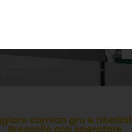
ma UNI ISO 9927-1
3000
steriale 11 aprile 2011
giare camion gru e ribaltab
Brescello con operatore