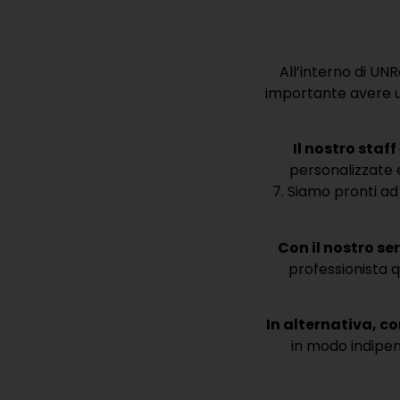
All’interno di UN
importante avere u
Il nostro staf
personalizzate e
7.
Siamo pronti ad a
Con il nostro se
professionista q
In alternativa, c
in modo indipend