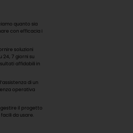
sciamo quanto sia
re con efficacia i
ornire soluzioni
 24, 7 giorni su
ltati affidabili in
 l’assistenza di un
cienza operativa
i gestire il progetto
facili da usare.