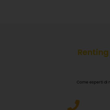
Renting
Come esperti di n
S
Lasciac