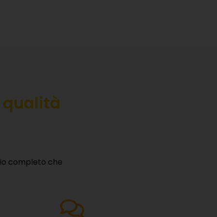
 qualità
izio completo che
RE
servizi,
→