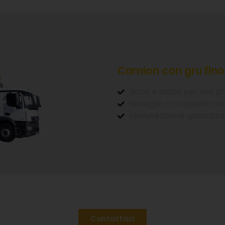
Camion con gru fino 
Sicuri e stabili per uso p
Noleggio con operatore
Manutenzione garantita
Contattaci