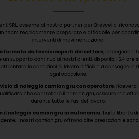
Rent SRL, assieme al nostro partner per Brescello, ricono
n team tecnicamente preparato e affidabile per coordina
interventi di movimentazione.
f è formato da tecnici esperti del settore
, impegnati a f
 un supporto continuo ai nostri clienti, disponibili 24 ore su
ffrontare le condizioni di lavoro difficili e a consegnare risu
ogni occasione.
rvizio di noleggio camion gru con operatore
, riceverai
ualificato che controllerà il camion gru, assicurando effi
durante tutte le fasi del lavoro.
on il noleggio camion gru in autonomia
, hai la libertà d
ente. I nostri camion gru offrono alte prestazioni e sono 