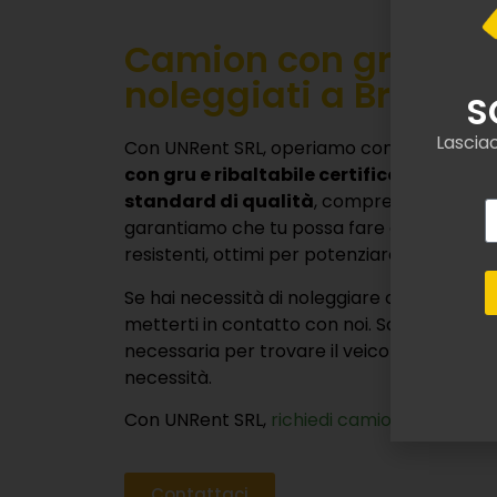
Camion con gru e rib
noleggiati a Brescel
Con UNRent SRL, operiamo con esperienza
con gru e ribaltabile certificati e confor
standard di qualità
, comprese gru teles
garantiamo che tu possa fare affidamento s
resistenti, ottimi per potenziare l’efficienza
Se hai necessità di noleggiare camion gru i
metterti in contatto con noi. Saremo pronti 
necessaria per trovare il veicolo che megli
necessità.
Con UNRent SRL,
richiedi camion gru a noleg
Contattaci