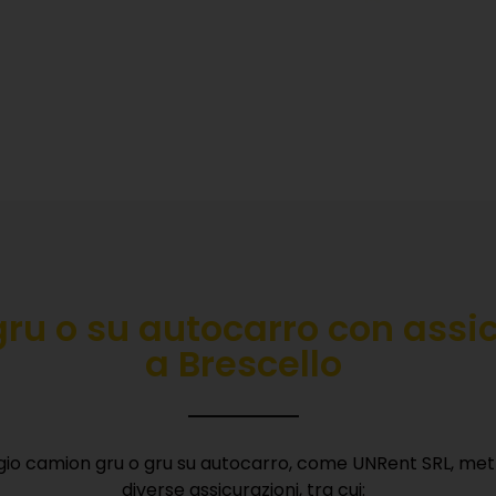
ru o su autocarro con a
ssi
a Brescello
gio camion gru o gru su autocarro, come UNRent SRL, met
diverse assicurazioni, tra cui: