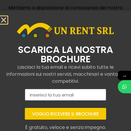
Mettiamo a disposizione la conoscenza del nostro
team e operatori specializzati.
Contattaci
SCARICA LA NOSTRA
BROCHURE
Lasciaci la tua email e ricevi subito tutte le
informazioni sui nostri servizi, macchinari e vantaggi
→
Camion con gru e
competitivi.
ribaltabile noleggiati a
Cadeo
VOGLIO RICEVERE IL BROCHURE
Con UNRent SRL, ci specializziamo nel
noleggio di
camion con gru e ribaltabile certificati ai più
È gratuito, veloce e senza impegno.
moderni standard di qualità
, comprese