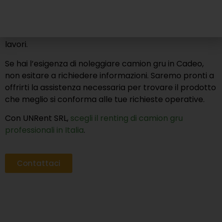
piattaforme a braccio estensibile. In questo modo,
assicuriamo che tu possa contare su prodotti affidabili
e durevoli, ottimi per ottimizzare l’efficienza dei tuoi
lavori.
Se hai l’esigenza di noleggiare camion gru in Cadeo,
non esitare a richiedere informazioni. Saremo pronti a
offrirti la assistenza necessaria per trovare il prodotto
che meglio si conforma alle tue richieste operative.
Con UNRent SRL,
scegli il renting di camion gru
professionali in Italia
.
Contattaci