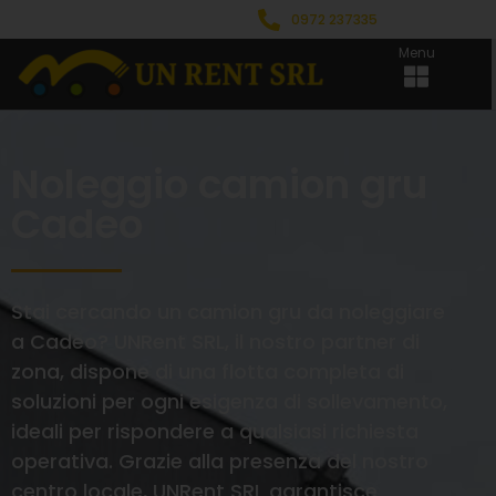
0972 237335
Menu
Noleggio camion gru
Cadeo
Stai cercando un camion gru da noleggiare
a Cadeo? UNRent SRL, il nostro partner di
zona, dispone di una flotta completa di
soluzioni per ogni esigenza di sollevamento,
ideali per rispondere a qualsiasi richiesta
operativa. Grazie alla presenza del nostro
centro locale, UNRent SRL garantisce