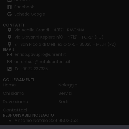
Facebook
Scheda Google
CONTATTI
Via Achille Grandi - 48121- RAVENNA
Via Giovanni Keplero n10 - 47121 - FORLI’ (FC)
Z.I. San Nicola di Melfi ex O.G.R. - 85025 - MELFI (PZ)
EMAIL
enrico.gavuglio@unrent.it
unrentsas@nataleantonio.it
Tel. 0972 237335
COLLEGAMENTI
Home
Noleggio
Chi siamo
Servizi
Dove siamo
Sedi
Contattaci
RESPONSABILI NOLEGGIO
Antonio Natale 338 9802053
Enrico Gavuglio 351 4029947