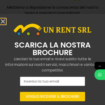
Mettiamo a disposizione la conoscenza del nostro
team e operatori specializzati.
Contattaci
SCARICA LA NOSTRA
BROCHURE
Lasciaci la tua email e ricevi subito tutte le
informazioni sui nostri servizi, macchinari e vantaggi
Camion con gru e
→
competitivi.
ribaltabile noleggiati a
Casalgrande
Presso UNRent SRL, ci specializziamo nel
noleggio di
VOGLIO RICEVERE IL BROCHURE
camion con gru e ribaltabile omologati ai più
moderni standard di qualità
, incluse piattaforme