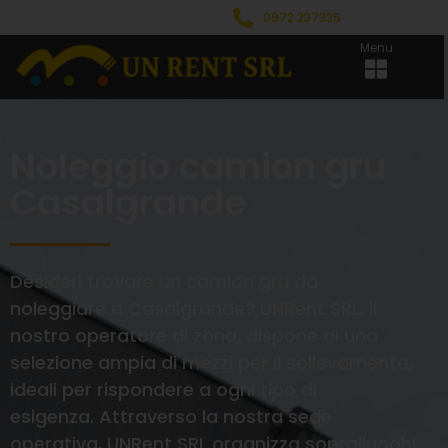
0972 237335
Menu
Noleggio camion gru
Casalgrande
Desideri trovare un camion gru da
noleggiare a Casalgrande? UNRent SRL, il
nostro operatore di zona, dispone di una
selezione ampia di mezzi per il sollevamento,
ideali per rispondere a ogni tipo di
esigenza. Attraverso la nostra sede
operativa, UNRent SRL organizza sopralluoghi