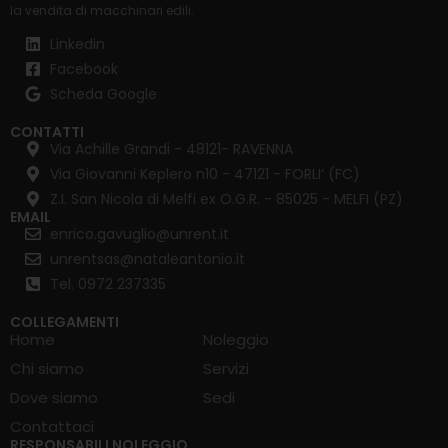
la
vendita di macchinari edili
.
Linkedin
Facebook
Scheda Google
CONTATTI
Via Achille Grandi - 48121- RAVENNA
Via Giovanni Keplero n10 - 47121 - FORLI’ (FC)
Z.I. San Nicola di Melfi ex O.G.R. - 85025 - MELFI (PZ)
EMAIL
enrico.gavuglio@unrent.it
unrentsas@nataleantonio.it
Tel. 0972 237335
COLLEGAMENTI
Home
Noleggio
Chi siamo
Servizi
Dove siamo
Sedi
Contattaci
RESPONSABILI NOLEGGIO