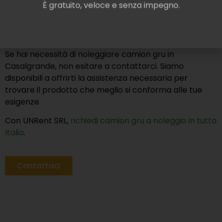
È gratuito, veloce e senza impegno.
telescopiche. In questo modo, assicuriamo che tu
possa contare su prodotti sicuri e robusti, ottimi per
massimizzare l’efficienza dei tuoi interventi.
Se hai necessità di noleggiare camion gru in
Casalgrande, non esitare a contattarci. Siamo
disponibili a offrirti la assistenza necessaria per
trovare il prodotto che meglio si conforma alle tue
esigenze.
Con UNRent SRL,
richiedi camion gru a noleggio in tutta
Italia
.
Contattaci