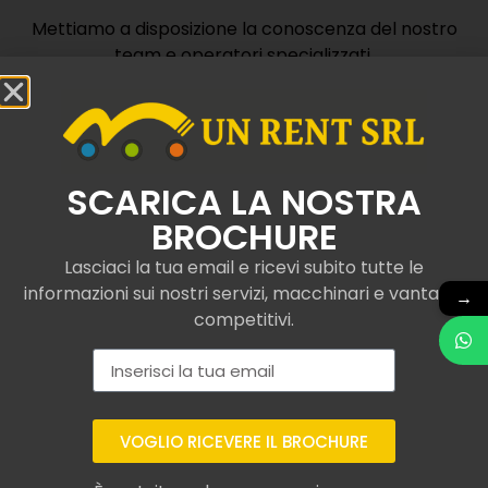
Mettiamo a disposizione la conoscenza del nostro
team e operatori specializzati.
Contattaci
SCARICA LA NOSTRA
BROCHURE
Lasciaci la tua email e ricevi subito tutte le
informazioni sui nostri servizi, macchinari e vantaggi
Camion con gru e
→
competitivi.
ribaltabile noleggiati a
Frassinoro
Con UNRent SRL, operiamo con esperienza nel
VOGLIO RICEVERE IL BROCHURE
servizio di noleggio di camion con gru e
ribaltabile certificati e conformi ai più moderni