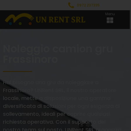
0972 237335
Menu
Noleggio camion gru
Frassinoro
Hai bisogno una gru da noleggiare a
Frassinoro? UNRent SRL, il nostro operatore
locale, mette a disposizione una gamma
diversificata di soluzioni per ogni esigenza di
sollevamento, ideali per coprire qualsiasi
richiesta operativa. Con il supporto del
nostro team sul posto, UNRent SRL organizza