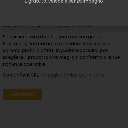
È gratuito, veloce e senza impegno.
standard di qualità
, comprese piattaforme a
braccio estensibile. In questo modo, assicuriamo che
tu possa affidarti a prodotti sicuri e durevoli, ottimi per
ottimizzare l’efficienza dei tuoi interventi.
Se hai necessità di noleggiare camion gru in
Frassinoro, non esitare a richiedere informazioni.
Saremo pronti a offrirti la guida necessaria per
scegliere il prodotto che meglio si conforma alle tue
richieste operative.
Con UNRent SRL,
noleggia camion gru in Italia
.
Contattaci