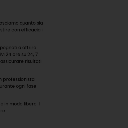
nosciamo quanto sia
tire con efficacia i
mpegnati a offrire
vi 24 ore su 24, 7
ssicurare risultati
n professionista
urante ogni fase
to in modo libero. I
re.