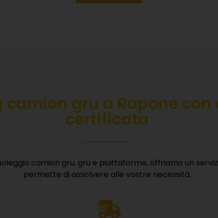
g camion gru a Rapone con 
certificata
oleggio camion gru, gru e piattaforme, offriamo un serv
permette di assolvere alle vostre necessità.
CARICA LA NOSTRA BROCHU
i la tua email e ricevi subito tutte le informazioni sui nostri 
macchinari e vantaggi competitivi.