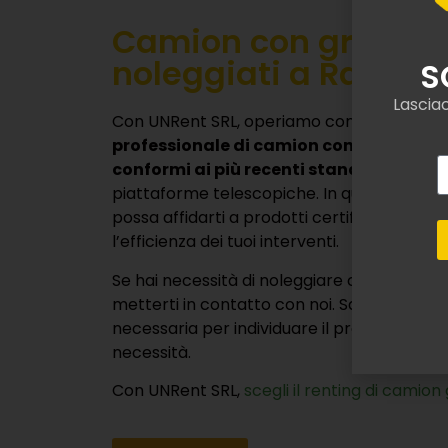
Camion con gru e rib
noleggiati a Rapone
Con UNRent SRL, operiamo con esperienza
professionale di camion con gru e ribalt
conformi ai più recenti standard di qua
piattaforme telescopiche. In questo modo,
possa affidarti a prodotti certificati e robu
l’efficienza dei tuoi interventi.
Se hai necessità di noleggiare camion gru 
metterti in contatto con noi. Saremo pronti 
necessaria per individuare il prodotto che 
necessità.
Con UNRent SRL,
scegli il renting di camion 