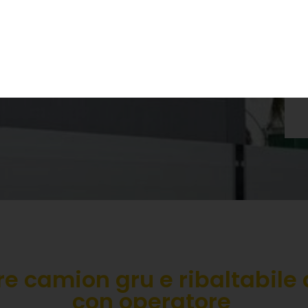
ma UNI ISO 9927-1
3000
steriale 11 aprile 2011
e camion gru e ribaltabile
con operatore