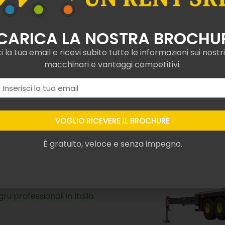
altabile
 nel
renting
abile certificati e
lità
, comprese
 ti garantiamo che tu
sti, ottimi per massimizzare
in Rapone, non esitare a
a offrirti la consulenza
meglio si adegua alle tue
gru professionali in Italia
.