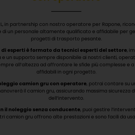
RL, in partnership con nostro operatore per Rapone, rico
di un personale altamente qualificato e affidabile per ges
progetti di trasporto pesante.
 di esperti è formato da tecnici esperti del settore
, i
a e un supporto sempre disponibile ai nostri clienti, operati
mpre all’altezza ad affrontare le sfide più complesse e a a
affidabili in ogni progetto.
noleggio camion gru con operatore
, potrai contare su u
manovrerà il camion gru, assicurando massima sicurezza d
dell’intervento.
on il noleggio senza conducente
, puoi gestire l’interven
tri camion gru offrono alte prestazioni e sono facili da usa