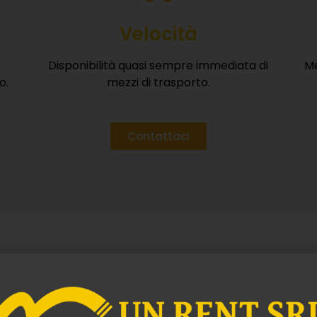
Velocità
Disponibilità quasi sempre immediata di
Me
VOGLIO RICEVERE IL BROCHURE
o.
mezzi di trasporto.
È gratuito, veloce e senza impegno.
Contattaci