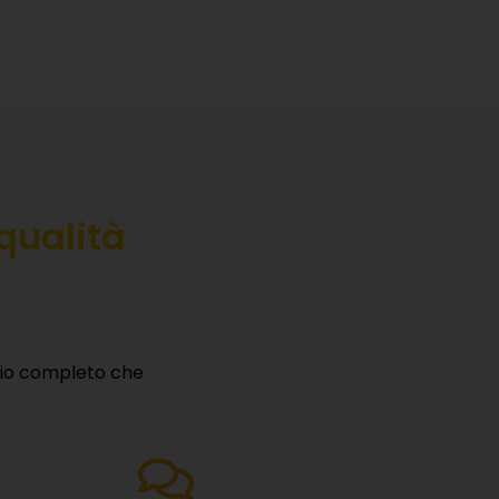
qualità
izio completo che
RE
servizi,
→