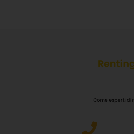
Rentin
Come esperti di n
S
Lasciac