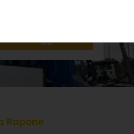
Accetto la politica sulla Privacy
Invia
 a Rapone