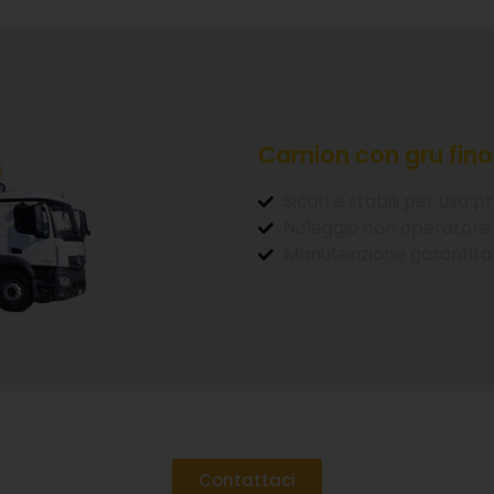
Camion con gru fino 
Sicuri e stabili per uso p
Noleggio con operatore
Manutenzione garantita
Contattaci