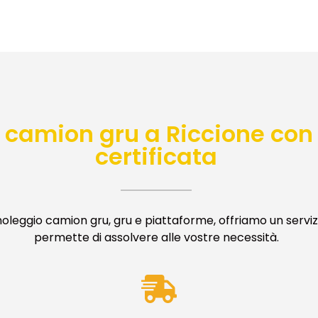
 camion gru a Riccione con
certificata
oleggio camion gru, gru e piattaforme, offriamo un serv
permette di assolvere alle vostre necessità.
CARICA LA NOSTRA BROCHU
i la tua email e ricevi subito tutte le informazioni sui nostri 
macchinari e vantaggi competitivi.