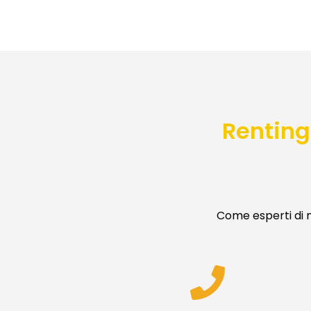
Renting
Come esperti di n
S
Lasciac