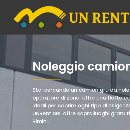
Noleggio camion
Stai cercando un camion gru da noleg
operatore di zona, offre una flotta c
ideali per coprire ogni tipo di esigen
UNRent SRL offre sopralluoghi gratuiti s
Rimini.