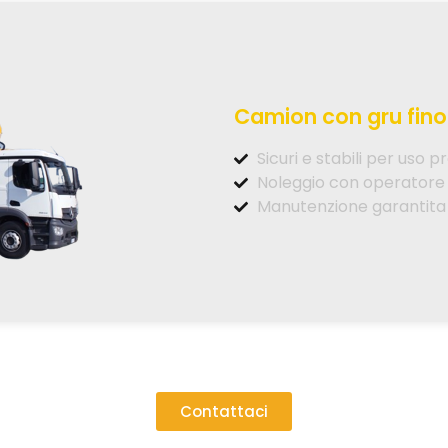
Camion con gru fino 
Sicuri e stabili per uso p
Noleggio con operatore
Manutenzione garantita
Contattaci