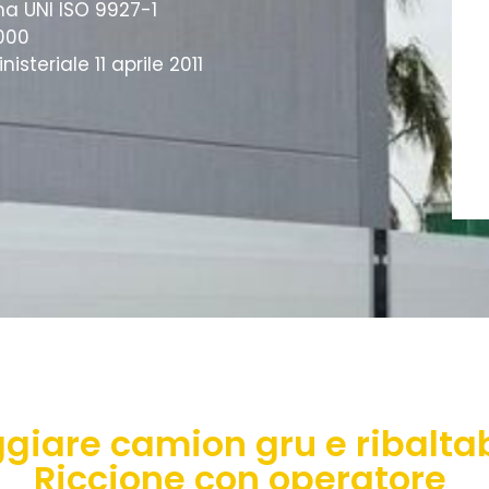
ma UNI ISO 9927-1
3000
steriale 11 aprile 2011
giare camion gru e ribaltab
Riccione con operatore