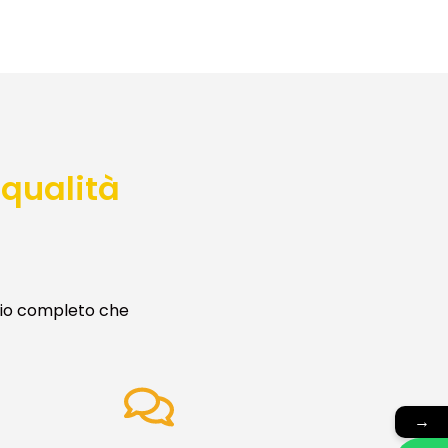
 qualità
izio completo che
RE
servizi,
→