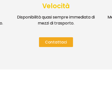
Velocità
Disponibilità quasi sempre immediata di
Me
o.
mezzi di trasporto.
VOGLIO RICEVERE IL BROCHURE
È gratuito, veloce e senza impegno.
Contattaci