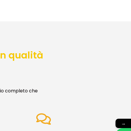
n qualità
izio completo che
RE
servizi,
→