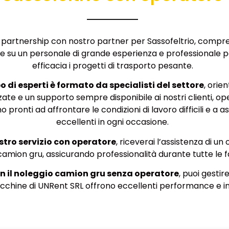
n partnership con nostro partner per Sassofeltrio, comp
 su un personale di grande esperienza e professionale 
efficacia i progetti di trasporto pesante.
o di esperti è formato da specialisti del settore
, orie
zate e un supporto sempre disponibile ai nostri clienti, ope
o pronti ad affrontare le condizioni di lavoro difficili e a as
eccellenti in ogni occasione.
stro servizio con operatore
, riceverai l’assistenza di u
 camion gru, assicurando professionalità durante tutte le fa
on il noleggio camion gru senza operatore
, puoi gestir
chine di UNRent SRL offrono eccellenti performance e intu