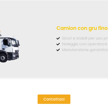
Camion con gru fino 
Sicuri e stabili per uso p
Noleggio con operatore
Manutenzione garantita
Contattaci