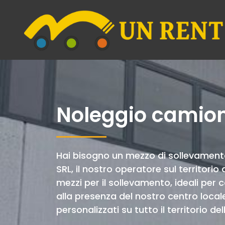
Noleggio camion
Hai bisogno un mezzo di sollevament
SRL, il nostro operatore sul territorio
mezzi per il sollevamento, ideali per c
alla presenza del nostro centro local
personalizzati su tutto il territorio del