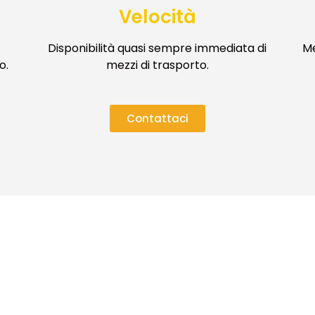
Velocità
Disponibilità quasi sempre immediata di
Me
o.
mezzi di trasporto.
VOGLIO RICEVERE IL BROCHURE
È gratuito, veloce e senza impegno.
Contattaci