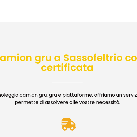
amion gru a Sassofeltrio co
certificata
oleggio camion gru, gru e piattaforme, offriamo un serv
permette di assolvere alle vostre necessità.
CARICA LA NOSTRA BROCHU
i la tua email e ricevi subito tutte le informazioni sui nostri 
macchinari e vantaggi competitivi.