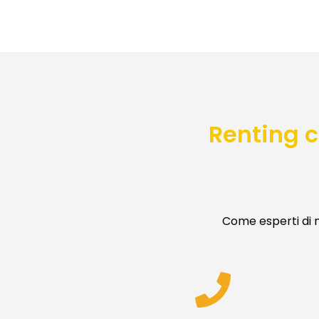
Renting c
Come esperti di n
S
Lasciac