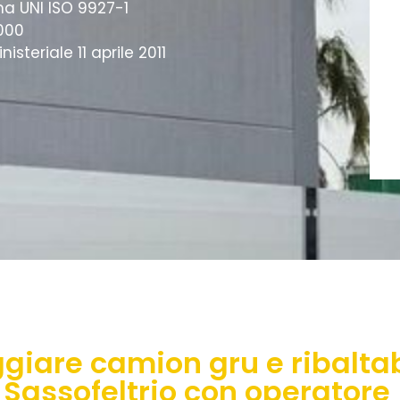
ma UNI ISO 9927-1
3000
steriale 11 aprile 2011
giare camion gru e ribaltab
Sassofeltrio con operatore