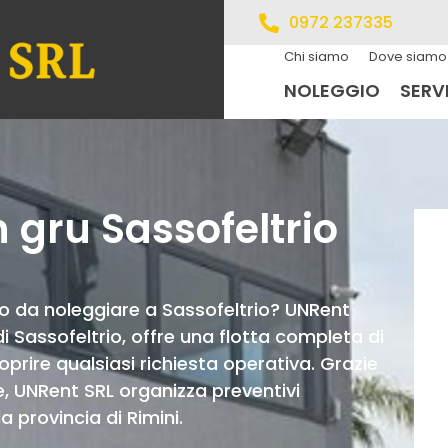
0972 237335
Chi siamo
Dove siamo
NOLEGGIO
SERVI
 gru Sassofeltrio
o da noleggiare a Sassofeltrio? UNRent
 di Sassofeltrio, offre una flotta completa di
oprire qualsiasi richiesta operativa. Grazie
e, UNRent SRL organizza preventivi
la provincia di Rimini.