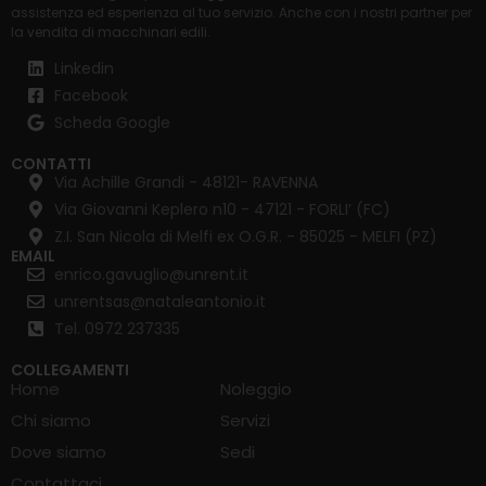
assistenza ed esperienza al tuo servizio. Anche con i nostri partner per
la
vendita di macchinari edili
.
Linkedin
Facebook
Scheda Google
CONTATTI
Via Achille Grandi - 48121- RAVENNA
Via Giovanni Keplero n10 - 47121 - FORLI’ (FC)
Z.I. San Nicola di Melfi ex O.G.R. - 85025 - MELFI (PZ)
EMAIL
enrico.gavuglio@unrent.it
unrentsas@nataleantonio.it
Tel. 0972 237335
COLLEGAMENTI
Home
Noleggio
Chi siamo
Servizi
Dove siamo
Sedi
Contattaci