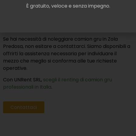
qualità
, tra cui piattaforme telescopiche. In questo
È gratuito, veloce e senza impegno.
modo, ti garantiamo che tu possa contare su prodotti
affidabili e durevoli, ottimi per massimizzare
l’efficienza dei tuoi progetti.
Se hai necessità di noleggiare camion gru in Zola
Predosa, non esitare a contattarci. Siamo disponibili a
offrirti la assistenza necessaria per individuare il
mezzo che meglio si conforma alle tue richieste
operative.
Con UNRent SRL,
scegli il renting di camion gru
professionali in Italia
.
Contattaci