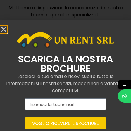
Mettiamo a disposizione la conoscenza del nostro
team e operatori specializzati.
Contattaci
SCARICA LA NOSTRA
BROCHURE
Lasciaci la tua email e ricevi subito tutte le
Camion con gru e
informazioni sui nostri servizi, macchinari e vantaggi
→
ribaltabile noleggiati a
competitivi.
Zola Predosa
Con UNRent SRL, siamo specializzati nel
renting
professionale di camion con gru e ribaltabile
VOGLIO RICEVERE IL BROCHURE
certificati e conformi ai più moderni standard di