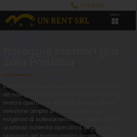
0972 237335
Menu
Noleggio camion gru
Zola Predosa
Desideri trovare un mezzo di sollevamento
da noleggiare a Zola Predosa? UNRent SRL, il
nostro operatore di zona, dispone di una
selezione ampia di soluzioni per ogni
esigenza di sollevamento, ideali per coprire
qualsiasi richiesta operativa. Grazie alla
presenza del nostro centro locale, UNRent