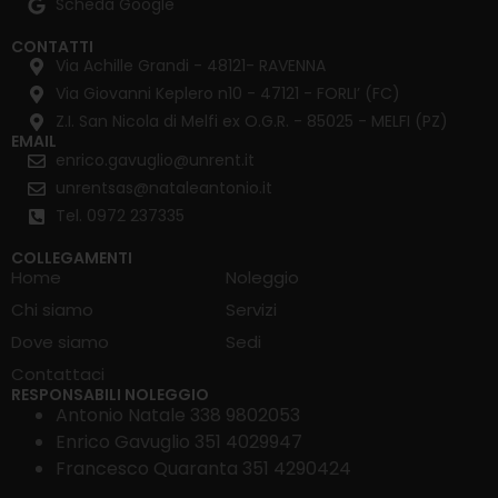
Scheda Google
CONTATTI
Via Achille Grandi - 48121- RAVENNA
Via Giovanni Keplero n10 - 47121 - FORLI’ (FC)
Z.I. San Nicola di Melfi ex O.G.R. - 85025 - MELFI (PZ)
EMAIL
enrico.gavuglio@unrent.it
unrentsas@nataleantonio.it
Tel. 0972 237335
COLLEGAMENTI
Home
Noleggio
Chi siamo
Servizi
Dove siamo
Sedi
Contattaci
RESPONSABILI NOLEGGIO
Antonio Natale 338 9802053
Enrico Gavuglio 351 4029947
Francesco Quaranta 351 4290424