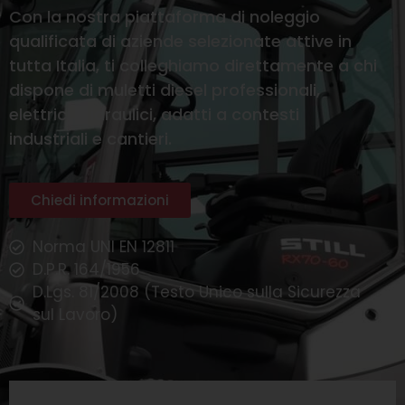
Con la nostra piattaforma di noleggio
qualificata di aziende selezionate attive in
tutta Italia, ti colleghiamo direttamente a chi
dispone di muletti diesel professionali,
elettrici o idraulici, adatti a contesti
industriali e cantieri.
Chiedi informazioni
Norma UNI EN 12811
D.P.R. 164/1956
D.Lgs. 81/2008 (Testo Unico sulla Sicurezza
sul Lavoro)