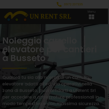
0972 237335
Menu
Noleggio carrello
elevatore per cantieri
a Busseto
Qualora tu sia alla ricerca di un carrello
elevatore adatti all’edilizia operativi nella
zona di Busseto, puoi affidarti a UNRent Srl
per accedere a attrezzature professionali in
modo tempestivo e con massima sicurezza.