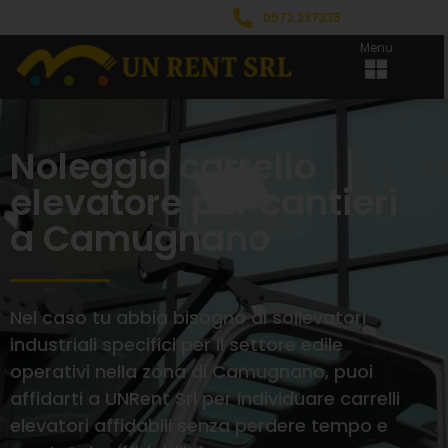
0972 237335
Menu
Noleggio carrello
elevatore per cantieri
a Camugnano
Nel caso tu abbia bisogno di sollevatori
industriali specifici per il settore edile
operativi nella zona di Camugnano, puoi
affidarti a UNRent Srl per individuare carrelli
elevatori affidabili senza perdere tempo e