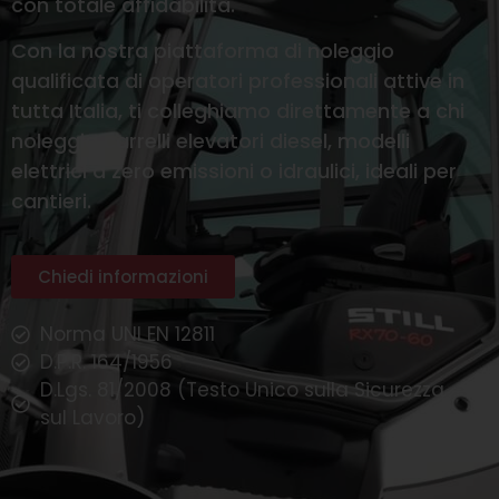
con totale affidabilità.
Con la nostra piattaforma di noleggio
qualificata di operatori professionali attive in
tutta Italia, ti colleghiamo direttamente a chi
noleggia carrelli elevatori diesel, modelli
elettrici a zero emissioni o idraulici, ideali per
cantieri.
Chiedi informazioni
Norma UNI EN 12811
D.P.R. 164/1956
D.Lgs. 81/2008 (Testo Unico sulla Sicurezza
sul Lavoro)