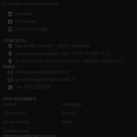
la
vendita di macchinari edili
.
Linkedin
Facebook
Scheda Google
CONTATTI
Via Achille Grandi - 48121- RAVENNA
Via Giovanni Keplero n10 - 47121 - FORLI’ (FC)
Z.I. San Nicola di Melfi ex O.G.R. - 85025 - MELFI (PZ)
EMAIL
enrico.gavuglio@unrent.it
unrentsas@nataleantonio.it
Tel. 0972 237335
COLLEGAMENTI
Home
Noleggio
Chi siamo
Servizi
Dove siamo
Sedi
Contattaci
RESPONSABILI NOLEGGIO