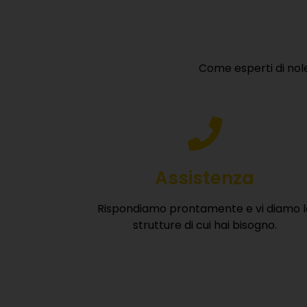
Noleggio carrello el
elettrico a Emilia 
Da
UNRent Srl
, offriamo un servizio mirato
noleggio di carrelli elevatori elettrici da c
cantieristici impegnativi.
Grazie alla nostra rete nazionale di par
contatto con noleggiatori qualificati che of
moderni con alimentazione elettrica, perfet
generazione.
Questi carrelli elettrici da cantiere offrono
emissioni e sono adatti anche per cantieri i
servono mezzi silenziosi e non inquinanti.
Affidabilità, prestazioni e rispetto ambien