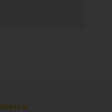
Servizio post noleggio
ettiamo a disposizione la esperienza del
nostro team e operatori specializzati.
RE
servizi,
→