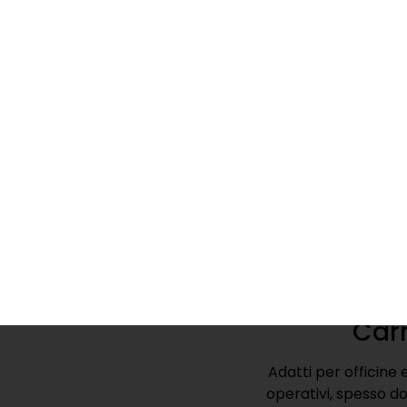
Per lavori pesan
progettati apposita
Robustezz