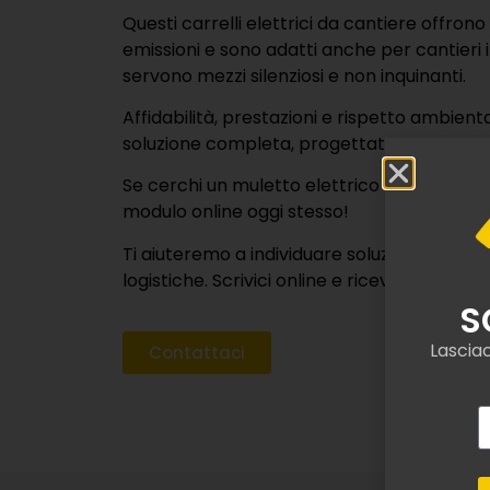
Le imprese che gestis
mettono a disposizio
Tra le coperture pi
Assicurazione 
altri macchinar
Assicurazione
meccanici, sab
Assicurazion
di eventi dolosi
Assicurazione 