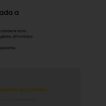
tieri a
offrirvi un servizio