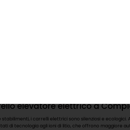
ti e sfidanti, servono mezzi robusti e versatili. I muletti 
mente l’edilizia. Grazie alla struttura robusta e ruote art
fango, ghiaia e dislivelli senza problemi.
a, sicurezza e performance li rendono ideali per l’edilizia
Carrello elevatore e 
Sono sicuri e stabili per
Da noleggi o acquisti
Elettrici o anche a diesel