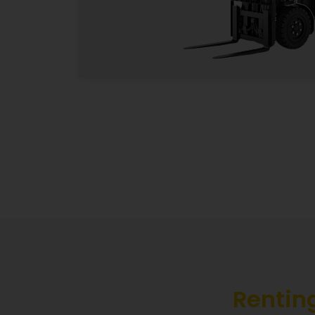
Assistenza
Rispondiamo prontamente e vi diamo l
strutture di cui hai bisogno.
S
Lasciac