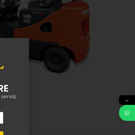
 uso esterno
ri e mezzi.
 persone terze e a
ato nel progetto.
n caso di guasti
ollevatore in caso
onomico se si