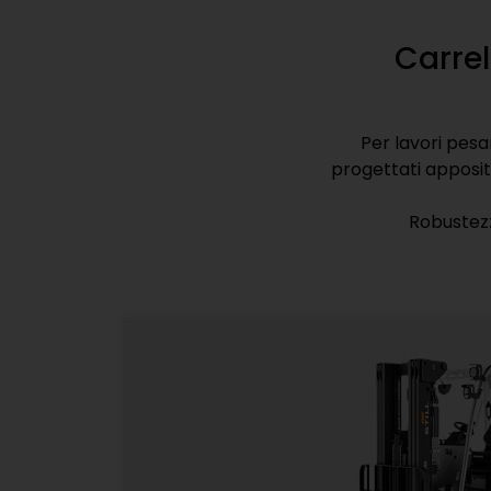
Renting
Come esperti di nole