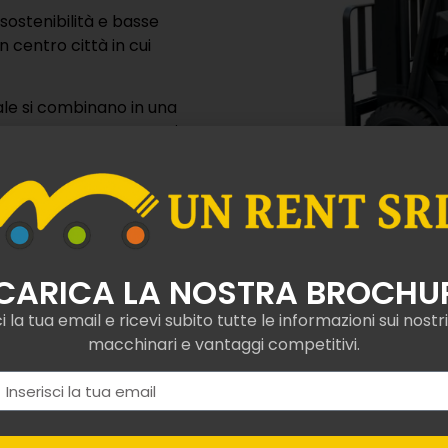
assicurazione a Compiano
cono il servizio di locazione di sollevatori industriali per
ne una serie di soluzioni di tutela per proteggere operato
ù comuni troviamo:
di responsabilità civile:
protegge da eventuali danni a
i o beni causati dall’utilizzo del carrello elevatore impieg
 per danni al mezzo:
garantisce mezzo di sollevamento i
otaggi o cedimenti imprevisti.
e contro furto e danneggiamento:
copre il valore del s
 durante la sosta in cantiere.
per interruzione dei lavori:
include un risarcimento ec