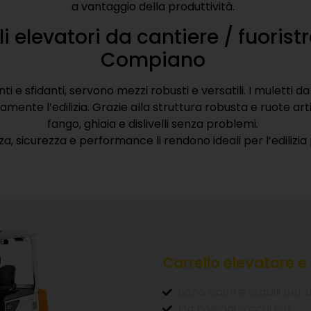
Contattaci
 muletto o elevatore da can
Compiano a lungo termine
ggio o vendita di muletti o elevatore da cantieri, possiamo 
completo che soddisfarà le vostre esigenze.