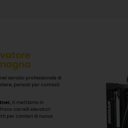
are senza compromessi.
a Emilia Romagna, compila il
iciente per le tue esigenze
ntivo personalizzato!
rello elevatore per cantieri