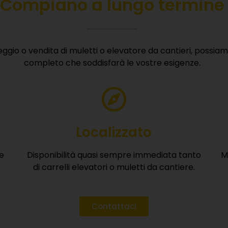
evatore
Romagna
VOGLIO RICEVERE IL BROCHURE
 nel servizio professionale di
È gratuito, veloce e senza impegno.
antiere, pensati per contesti
tner,
ti mettiamo in
frono carrelli elevatori
ti per cantieri di nuova
 sostenibilità e basse
n centro città in cui
tale si combinano in una