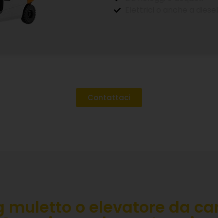
Localizzato
e
Disponibilità quasi sempre immediata tanto
M
di carrelli elevatori o muletti da cantiere.
Contattaci
CARICA LA NOSTRA BROCHU
i la tua email e ricevi subito tutte le informazioni sui nostri 
macchinari e vantaggi competitivi.