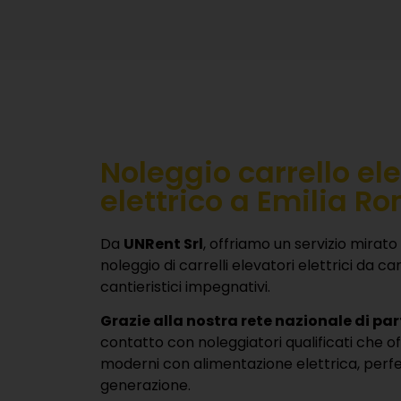
soluzione completa, progettata per oper
Se cerchi un muletto elettrico per edilizia 
modulo online oggi stesso!
Ti aiuteremo a individuare soluzione più eff
logistiche. Scrivici online e ricevi un preve
Contattaci
Car