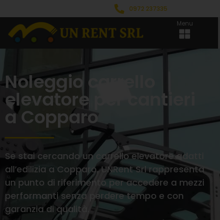
0972 237335
Menu
Noleggio carrello
elevatore per cantieri
a Copparo
Se stai cercando un carrello elevatore adatti
all’edilizia a Copparo, UNRent Srl rappresenta
un punto di riferimento per accedere a mezzi
performanti senza perdere tempo e con
garanzia di qualità.