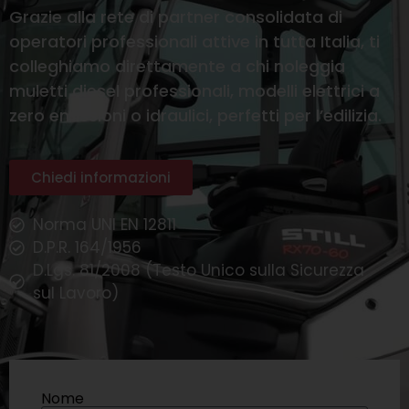
Grazie alla rete di partner consolidata di
operatori professionali attive in tutta Italia, ti
colleghiamo direttamente a chi noleggia
muletti diesel professionali, modelli elettrici a
zero emissioni o idraulici, perfetti per l’edilizia.
Chiedi informazioni
Norma UNI EN 12811
D.P.R. 164/1956
D.Lgs. 81/2008 (Testo Unico sulla Sicurezza
sul Lavoro)
Nome