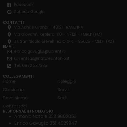
Facebook
Scheda Google
CONTATTI
Via Achille Grandi - 48121- RAVENNA
Via Giovanni Keplero n10 - 47121 - FORLI’ (FC)
Z.I. San Nicola di Melfi ex O.G.R. - 85025 - MELFI (PZ)
EMAIL
enrico.gavuglio@unrent.it
unrentsas@nataleantonio.it
Tel. 0972 237335
COLLEGAMENTI
Home
Noleggio
Chi siamo
Servizi
Dove siamo
Sedi
Contattaci
RESPONSABILI NOLEGGIO
Antonio Natale 338 9802053
Enrico Gavuglio 351 4029947