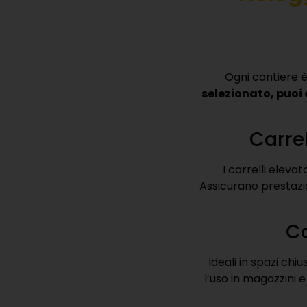
Ogni cantiere è
selezionato, puoi
Carrel
I carrelli elevat
Assicurano prestazio
Ca
Ideali in spazi chi
l’uso in magazzini e 