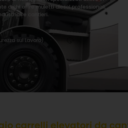
te a chi offre muletti diesel professionali,
ndustriali e cantieri.
curezza sul Lavoro)
io carrelli elevatori da cant