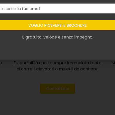
ggio o vendita di muletti o elevatore da cantieri, possiamo 
completo che soddisfarà le vostre esigenze.
VOGLIO RICEVERE IL BROCHURE
È gratuito, veloce e senza impegno.
Localizzato
e
Disponibilità quasi sempre immediata tanto
M
di carrelli elevatori o muletti da cantiere.
Contattaci