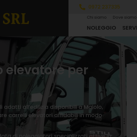
0972 237335
Chi siamo
Dove siamo
NOLEGGIO
SERVI
o elevatore per
o
 adatti all’edilizia disponibili a Maiolo,
re carrelli elevatori affidabili in modo
.
ata di noleggiatori specializzati attive in