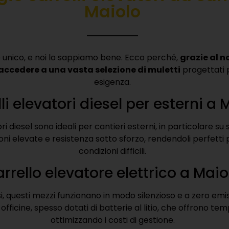
Maiolo
 unico, e noi lo sappiamo bene. Ecco perché,
grazie al n
 accedere a una vasta selezione di muletti
progettati 
esigenza.
li elevatori diesel per esterni a 
ori diesel sono ideali per cantieri esterni, in particolare su sup
ni elevate e resistenza sotto sforzo, rendendoli perfetti p
condizioni difficili.
rrello elevatore elettrico a Maio
usi, questi mezzi funzionano in modo silenzioso e a zero emis
officine, spesso dotati di batterie al litio, che offrono temp
ottimizzando i costi di gestione.