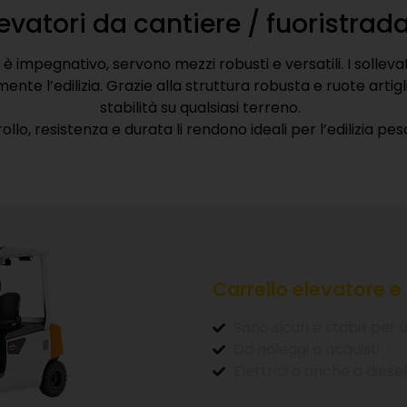
levatori da cantiere / fuoristrad
 è impegnativo, servono mezzi robusti e versatili. I solleva
te l’edilizia. Grazie alla struttura robusta e ruote artig
stabilità su qualsiasi terreno.
ollo, resistenza e durata li rendono ideali per l’edilizia pes
Carrello elevatore e 
Sono sicuri e stabili per
Da noleggi o acquisti
Elettrici o anche a diesel