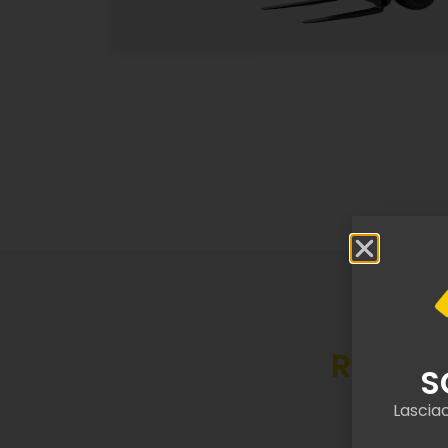
Renting
S
Lasciac