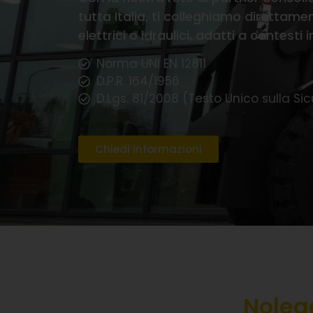
tutta Italia, ti colleghiamo direttamen
elettrici o idraulici, adatti a contesti i
Norma UNI EN 12811
D.P.R. 164/1956
D.Lgs. 81/2008 (Testo Unico sulla Si
Chiedi informazioni
Nolegg