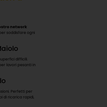
ostro network
per soddisfare ogni
Maiolo
erfici difficili.
er lavori pesanti in
lo
sioni. Perfetti per
i di ricarica rapidi,