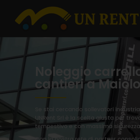
Noleggio carrell
cantieri a Maiol
Se stai cercando sollevatori industriali
UNRent Srl è la scelta giusta per trova
tempestivo e con massima sicurezza
Con la nostra rete di partner consolid