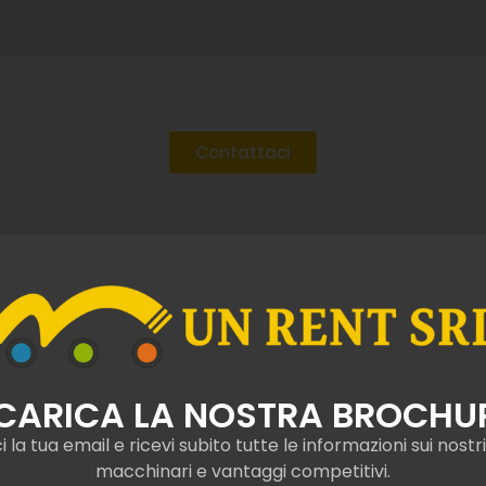
Contattaci
 muletto o elevatore da can
CARICA LA NOSTRA BROCHU
Maiolo a lungo termine
i la tua email e ricevi subito tutte le informazioni sui nostri 
macchinari e vantaggi competitivi.