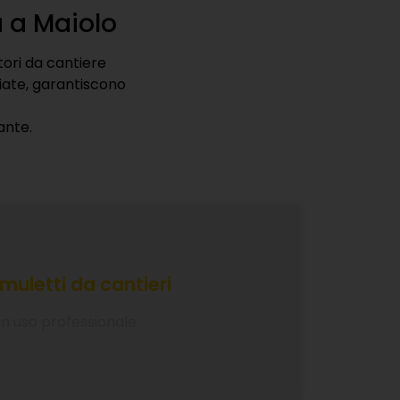
a a Maiolo
tori da cantiere
liate, garantiscono
ante.
muletti da cantieri
 un uso professionale