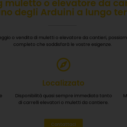
 muletto o elevatore da can
no degli Arduini a lungo te
VOGLIO RICEVERE IL BROCHURE
ggio o vendita di muletti o elevatore da cantieri, possiamo 
È gratuito, veloce e senza impegno.
completo che soddisfarà le vostre esigenze.
Localizzato
e
Disponibilità quasi sempre immediata tanto
M
di carrelli elevatori o muletti da cantiere.
Contattaci