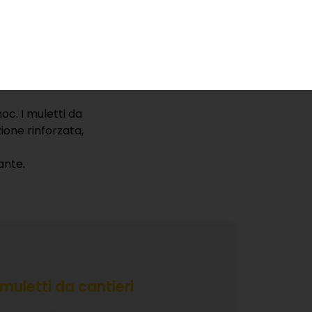
itio, che offrono
ivi.
a a Neviano
oc. I muletti da
ione rinforzata,
ante.
muletti da cantieri