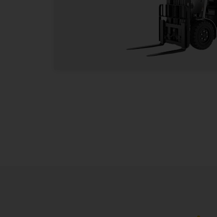
S
Lasciac