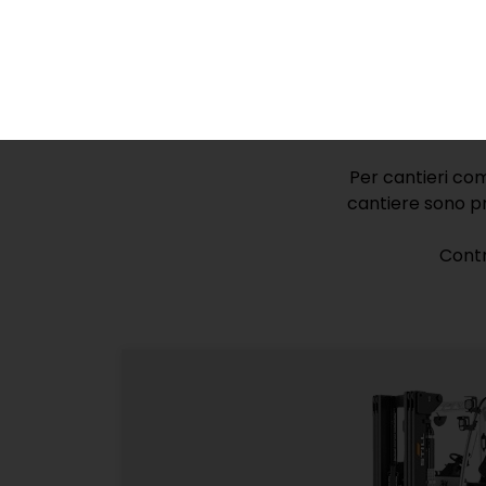
l’industria e la 
effi
Carrelli e
Per cantieri com
cantiere sono pr
Contr