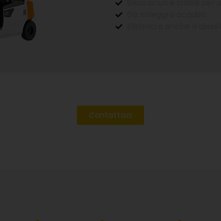
Sono sicuri e stabili per
Da noleggi o acquisti
Elettrici o anche a diesel
Contattaci
CARICA LA NOSTRA BROCHU
i la tua email e ricevi subito tutte le informazioni sui nostri 
macchinari e vantaggi competitivi.