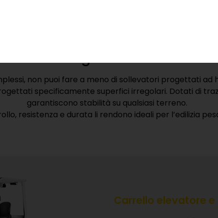
logistica interna, oggi disponibili anche batterie agli ioni di l
cienza energetica ottimizzata, con notevoli benefici operat
levatori da cantiere / fuoristrad
degli Arduini
plessi, non puoi fare a meno di sollevatori progettati ad h
ogettati specificamente superfici irregolari. Dotati di traz
garantiscono stabilità su qualsiasi terreno.
ollo, resistenza e durata li rendono ideali per l’edilizia pes
Carrello elevatore e 