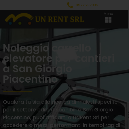
0972 237335
Menu
Noleggio carrello
elevatore per cantieri
a San Giorgio
Piacentino
Qualora tu sia alla ricerca di muletti specifici
per il settore edile disponibili a San Giorgio
Piacentino, puoi affidarti a UNRent Srl per
accedere a mezzi performanti in tempi rapidi