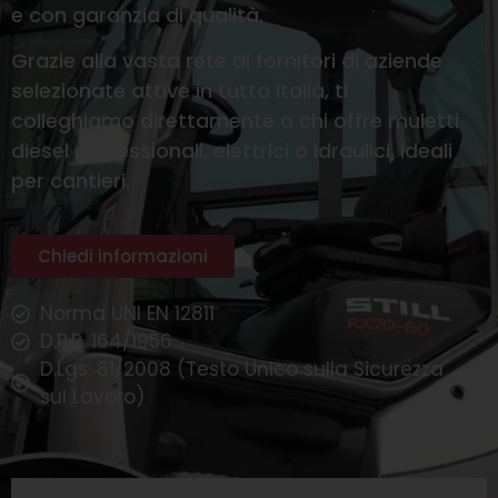
e con garanzia di qualità.
Grazie alla vasta rete di fornitori di aziende
selezionate attive in tutta Italia, ti
colleghiamo direttamente a chi offre muletti
diesel professionali, elettrici o idraulici, ideali
per cantieri.
Chiedi informazioni
Norma UNI EN 12811
D.P.R. 164/1956
D.Lgs. 81/2008 (Testo Unico sulla Sicurezza
sul Lavoro)