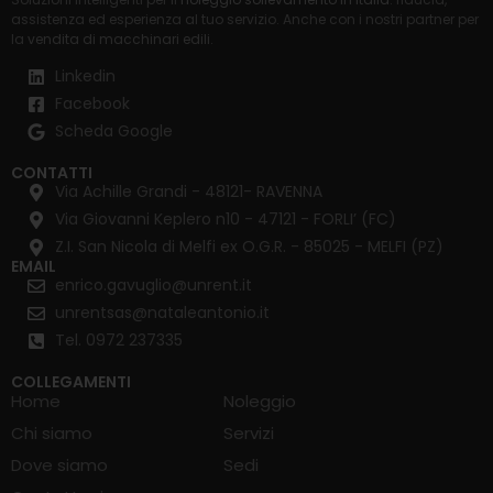
assistenza ed esperienza al tuo servizio. Anche con i nostri partner per
la
vendita di macchinari edili
.
Linkedin
Facebook
Scheda Google
CONTATTI
Via Achille Grandi - 48121- RAVENNA
Via Giovanni Keplero n10 - 47121 - FORLI’ (FC)
Z.I. San Nicola di Melfi ex O.G.R. - 85025 - MELFI (PZ)
EMAIL
enrico.gavuglio@unrent.it
unrentsas@nataleantonio.it
Tel. 0972 237335
COLLEGAMENTI
Home
Noleggio
Chi siamo
Servizi
Dove siamo
Sedi