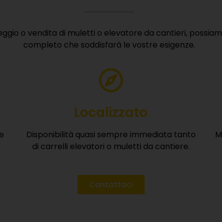
ggio o vendita di muletti o elevatore da cantieri, possiamo 
completo che soddisfarà le vostre esigenze.
VOGLIO RICEVERE IL BROCHURE
È gratuito, veloce e senza impegno.
Localizzato
e
Disponibilità quasi sempre immediata tanto
M
di carrelli elevatori o muletti da cantiere.
Contattaci