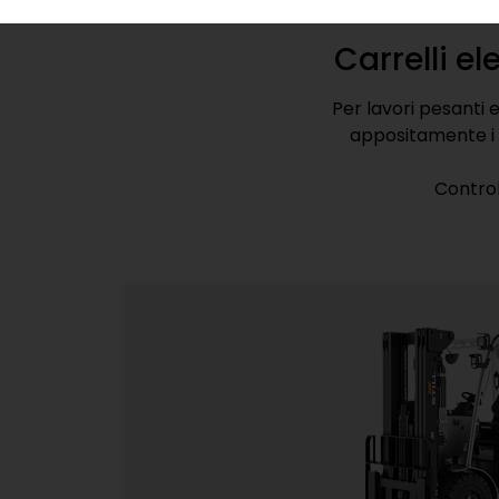
mag
Carrelli e
Per lavori pesanti e
appositamente i c
Control