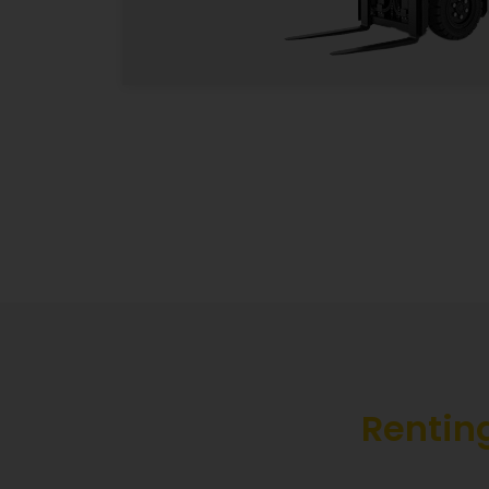
S
Renting
Lasciac