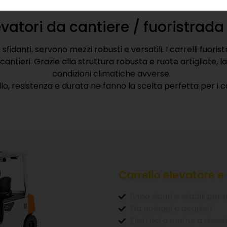
giore autonomia operativa, con notevoli benefici operati
levatori da cantiere / fuoristrad
 sfidanti, servono mezzi robusti e versatili. I carrelli fuoris
antieri. Grazie alla struttura robusta e ruote artigliate, 
condizioni climatiche avverse.
lo, resistenza e durata ne fanno la scelta perfetta per i ca
Carrello elevatore e 
Sono sicuri e stabili per
Da noleggi o acquisti
Elettrici o anche a diesel