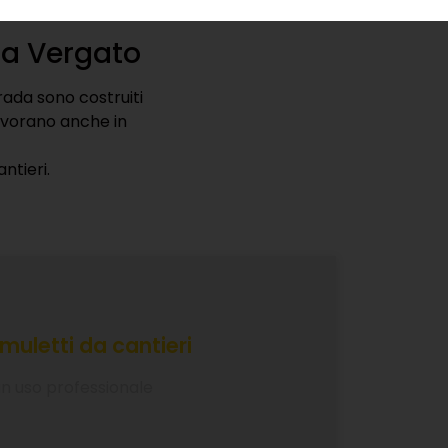
vi.
a a Vergato
trada sono costruiti
lavorano anche in
ntieri.
muletti da cantieri
 un uso professionale