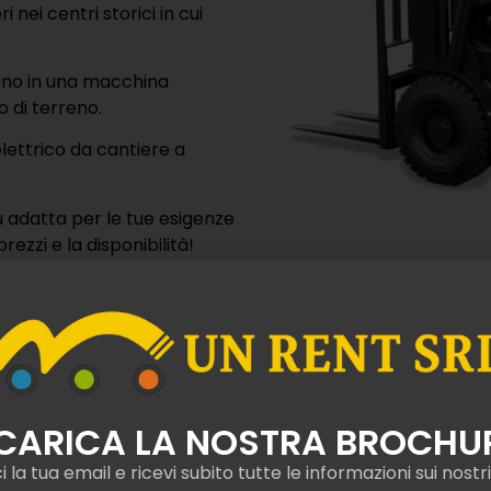
nei centri storici in cui
ano in una macchina
o di terreno.
elettrico da cantiere a
 adatta per le tue esigenze
rezzi e la disponibilità!