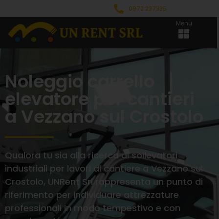
0972 237335
Menu
Noleggio carrello
elevatore per cantieri
a Vezzano sul Crostolo
Qualora tu sia alla ricerca di sollevatori
industriali per lavori di cantiere a Vezzano sul
Crostolo, UNRent Srl rappresenta un punto di
riferimento per individuare attrezzature
professionali in modo tempestivo e con