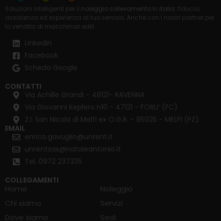
Soluzioni intelligenti per il
noleggio sollevamento in italia
: fiducia,
assistenza ed esperienza al tuo servizio. Anche con i nostri partner per
la
vendita di macchinari edili
.
Linkedin
Facebook
Scheda Google
CONTATTI
Via Achille Grandi - 48121- RAVENNA
Via Giovanni Keplero n10 - 47121 - FORLI’ (FC)
Z.I. San Nicola di Melfi ex O.G.R. - 85025 - MELFI (PZ)
EMAIL
enrico.gavuglio@unrent.it
unrentsas@nataleantonio.it
Tel. 0972 237335
COLLEGAMENTI
Home
Noleggio
Chi siamo
Servizi
Dove siamo
Sedi