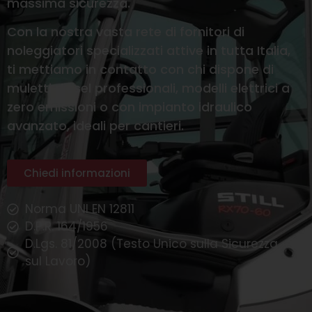
massima sicurezza.
Con la nostra vasta rete di fornitori di
noleggiatori specializzati attive in tutta Italia,
ti mettiamo in contatto con chi dispone di
muletti diesel professionali, modelli elettrici a
zero emissioni o con impianto idraulico
avanzato, ideali per cantieri.
Chiedi informazioni
Norma UNI EN 12811
D.P.R. 164/1956
D.Lgs. 81/2008 (Testo Unico sulla Sicurezza
sul Lavoro)