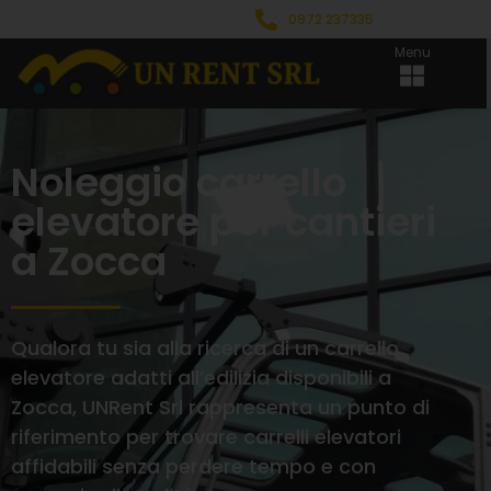
0972 237335
Menu
Noleggio carrello
elevatore per cantieri
a Zocca
Qualora tu sia alla ricerca di un carrello
elevatore adatti all’edilizia disponibili a
Zocca, UNRent Srl rappresenta un punto di
riferimento per trovare carrelli elevatori
affidabili senza perdere tempo e con