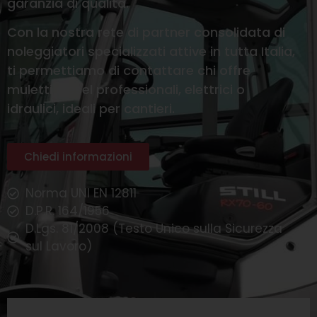
garanzia di qualità.
Con la nostra rete di partner consolidata di
noleggiatori specializzati attive in tutta Italia,
ti permettiamo di contattare chi offre
muletti diesel professionali, elettrici o
idraulici, ideali per cantieri.
Chiedi informazioni
Norma UNI EN 12811
D.P.R. 164/1956
D.Lgs. 81/2008 (Testo Unico sulla Sicurezza
sul Lavoro)