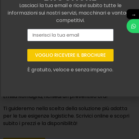
qualificati che offrono mezzi performanti e sicuri con
Lasciaci la tua email e ricevi subito tutte le
alimentazione elettrica, perfetti per superfici
informazioni sui nostri servizi, macchinari e vantaggi
→
irregolari e spazi aperti.
competitivi.
Questi muletti elettrici da cantiere garantiscono un
lavoro pulito e silenzioso e sono perfetti anche per
cantieri nei centri storici in cui servono mezzi silenziosi
e non inquinanti.
VOGLIO RICEVERE IL BROCHURE
Robustezza, efficienza e tecnologia si combinano in
È gratuito, veloce e senza impegno.
una soluzione completa, capace di affrontare qualsiasi
tipo di terreno.
Se hai bisogno di un sollevatore elettrico fuoristrada a
Emilia Romagna, richiedi un preventivo ora!
Ti guideremo nella scelta della soluzione più adatta
per le tue esigenze logistiche. Scrivici online e scopri
subito i prezzi e la disponibilità!