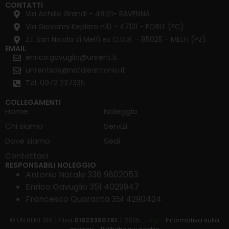
CONTATTI
Via Achille Grandi - 48121- RAVENNA
Via Giovanni Keplero n10 - 47121 - FORLI’ (FC)
Z.I. San Nicola di Melfi ex O.G.R. - 85025 - MELFI (PZ)
EMAIL
enrico.gavuglio@unrent.it
unrentsas@nataleantonio.it
Tel. 0972 237335
COLLEGAMENTI
Home
Noleggio
Chi siamo
Servizi
Dove siamo
Sedi
Contattaci
RESPONSABILI NOLEGGIO
Antonio Natale 338 9802053
Enrico Gavuglio 351 4029947
Francesco Quaranta 351 4290424
© UN RENT SRL | P.Iva
01923350761
| 2025. –
stp
–
Informativa sulla