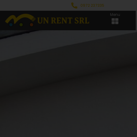
0972 237335
Menu