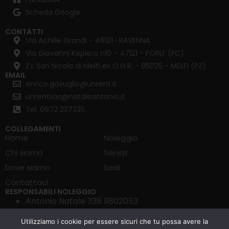
Scheda Google
CONTATTI
Via Achille Grandi - 48121- RAVENNA
Via Giovanni Keplero n10 - 47121 - FORLI’ (FC)
Z.I. San Nicola di Melfi ex O.G.R. - 85025 - MELFI (PZ)
EMAIL
enrico.gavuglio@unrent.it
unrentsas@nataleantonio.it
Tel. 0972 237335
COLLEGAMENTI
Home
Noleggio
Chi siamo
Servizi
Dove siamo
Sedi
Contattaci
RESPONSABILI NOLEGGIO
Antonio Natale 338 9802053
Enrico Gavuglio 351 4029947
Utilizziamo i cookie per essere sicuri che tu possa avere la
Francesco Quaranta 351 4290424