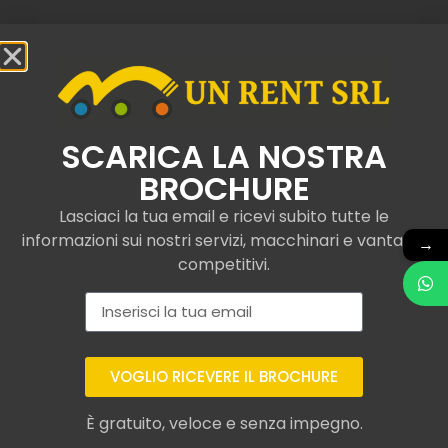
Contattaci
SCARICA LA NOSTRA
BROCHURE
Gru elettriche semoventi
Lasciaci la tua email e ricevi subito tutte le
noleggiate a Bologna
informazioni sui nostri servizi, macchinari e vantaggi
→
competitivi.
Presso UNRent SRL, operiamo con esperienza nel
renting professionale di gru elettriche semoventi
conformi alle normative
secondo i più moderni
standard di qualità, incluse gru telescopiche.
VOGLIO RICEVERE IL BROCHURE
In questo modo, assicuriamo che tu possa contare su
È gratuito, veloce e senza impegno.
prodotti affidabili e durevoli, ideali per massimizzare le