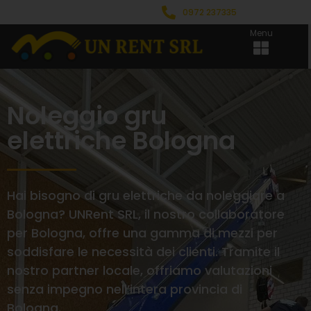
0972 237335
Menu
Noleggio gru
elettriche Bologna
Hai bisogno di gru elettriche da noleggiare a
Bologna? UNRent SRL, il nostro collaboratore
per Bologna, offre una gamma di mezzi per
soddisfare le necessità dei clienti. Tramite il
nostro partner locale, offriamo valutazioni
senza impegno nell’intera provincia di
Bologna.