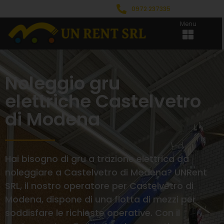
0972 237335
Menu
Noleggio gru
elettriche Castelvetro
di Modena
Hai bisogno di gru a trazione elettrica da
noleggiare a Castelvetro di Modena? UNRent
SRL, il nostro operatore per Castelvetro di
Modena, dispone di una flotta di mezzi per
soddisfare le richieste operative. Con il