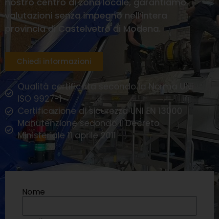
nostro centro di zona locale, garantiamo
valutazioni senza impegno nell’intera
provincia di Castelvetro di Modena.
Chiedi informazioni
Qualità certificata secondo la Norma UNI
ISO 9927-1
Certificazione di sicurezza UNI EN 13000
Manutenzione secondo il Decreto
Ministeriale 11 aprile 2011
Nome