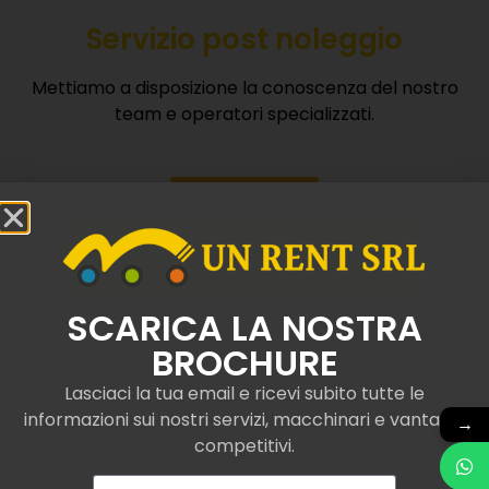
Servizio post noleggio
Mettiamo a disposizione la conoscenza del nostro
team e operatori specializzati.
Contattaci
SCARICA LA NOSTRA
BROCHURE
Gru elettriche semoventi
noleggiate a Castelvetro
Lasciaci la tua email e ricevi subito tutte le
informazioni sui nostri servizi, macchinari e vantaggi
→
di Modena
competitivi.