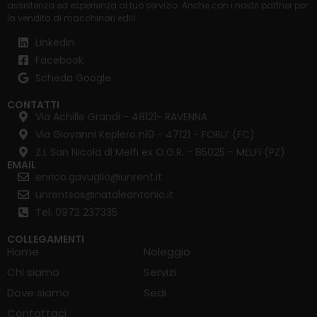
assistenza ed esperienza al tuo servizio. Anche con i nostri partner per
la
vendita di macchinari edili
.
Linkedin
Facebook
Scheda Google
CONTATTI
Via Achille Grandi - 48121- RAVENNA
Via Giovanni Keplero n10 - 47121 - FORLI’ (FC)
Z.I. San Nicola di Melfi ex O.G.R. - 85025 - MELFI (PZ)
EMAIL
enrico.gavuglio@unrent.it
unrentsas@nataleantonio.it
Tel. 0972 237335
COLLEGAMENTI
Home
Noleggio
Chi siamo
Servizi
Dove siamo
Sedi
Contattaci