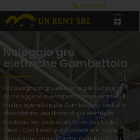
0972 237335
Menu
Noleggio gru
elettriche Gambettola
Hai bisogno di gru elettriche per autocarro
da noleggiare a Gambettola? UNRent SRL, il
nostro operatore per Gambettola, mette a
disposizione una flotta di gru elettriche
moderne per soddisfare le necessità dei
clienti. Con il nostro collaboratore locale,
garantiamo consulenze personalizzate su