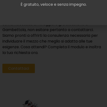
In questo modo, ti assicuriamo che tu possa fare
È gratuito, veloce e senza impegno.
affidamento su prodotti affidabili e robusti, ideali per
ottimizzare le prestazioni e il potenziale dei tuoi lavori.
Se hai necessità di noleggiare gru elettriche a
Gambettola, non esitare pertanto a contattarci.
Siamo pronti a offrirti la consulenza necessaria per
individuare il mezzo che meglio si adatta alle tue
esigenze. Cosa attendi? Completa il modulo e inoltra
la tua richiesta ora.
Contattaci