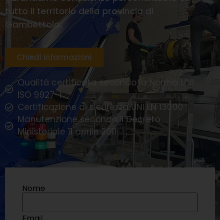
tutto il territorio della provincia di
Gambettola.
Chiedi informazioni
Qualità certificata secondo la Norma UNI
ISO 9927-1
Certificazione di sicurezza UNI EN 13000
Manutenzione secondo il Decreto
Ministeriale 11 aprile 2011
Nome
Email