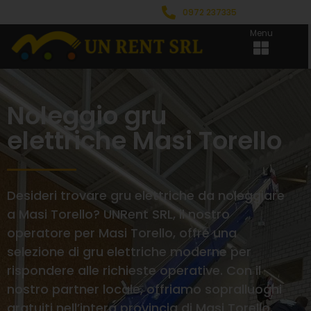
0972 237335
Menu
Noleggio gru
elettriche Masi Torello
Desideri trovare gru elettriche da noleggiare
a Masi Torello? UNRent SRL, il nostro
operatore per Masi Torello, offre una
selezione di gru elettriche moderne per
rispondere alle richieste operative. Con il
nostro partner locale, offriamo sopralluoghi
gratuiti nell’intera provincia di Masi Torello.