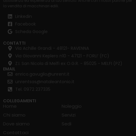
assistenza ed esperienza al tuo servizio. Anche con i nostri partner per
la
vendita di macchinari edili
.
Linkedin
Facebook
Scheda Google
CONTATTI
Via Achille Grandi - 48121- RAVENNA
Via Giovanni Keplero n10 - 47121 - FORLI’ (FC)
Z.I. San Nicola di Melfi ex O.G.R. - 85025 - MELFI (PZ)
EMAIL
enrico.gavuglio@unrent.it
unrentsas@nataleantonio.it
Tel. 0972 237335
COLLEGAMENTI
Home
Noleggio
Chi siamo
Servizi
Dove siamo
Sedi
Contattaci