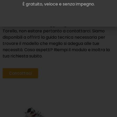
affidamento su prodotti sicuri e durevoli, ideali per
È gratuito, veloce e senza impegno.
ottimizzare le prestazioni e il potenziale dei tuoi
progetti.
Se hai necessità di noleggiare gru elettriche a Masi
Torello, non esitare pertanto a contattarci. Siamo
disponibili a offrirti la guida tecnica necessaria per
trovare il modello che meglio si adegua alle tue
necessità. Cosa aspetti? Riempi il modulo e inoltra la
tua richiesta subito.
Contattaci