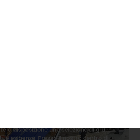
0972 237335
Chi siamo
Dove siamo
NOLEGGIO
SERVI
ettriche Medesano
da noleggiare a Medesano? UNRent SRL, il
 a disposizione una selezione di gru
tue esigenze. Presso il nostro centro di
nza impegno su tutto il territorio della