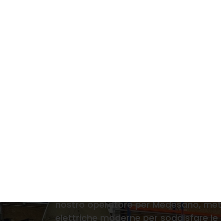
Noleggio gru el
Cerchi gru elettriche per autocarro 
nostro operatore per Medesano, mette
elettriche moderne per soddisfare le 
zona locale, garantiamo valutazioni se
provincia di Medesano.