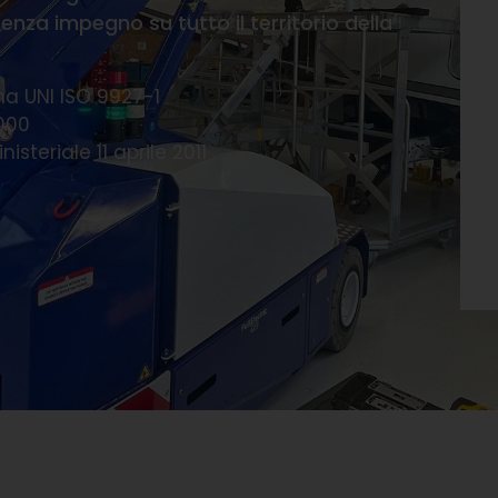
ma UNI ISO 9927-1
3000
steriale 11 aprile 2011
e gru elettriche o mini gru 
a Medesano con operatore