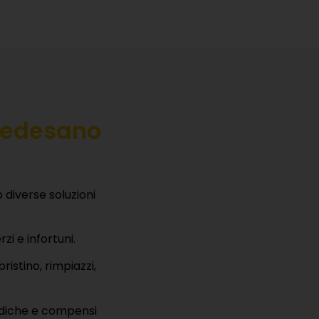
 Medesano
 diverse soluzioni
zi e infortuni.
pristino, rimpiazzi,
ediche e compensi
di reddito e spese