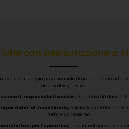
triche con assicurazione a
niscono il noleggio professionale di gru elettriche offrono
assicurative, tra cui:
azione di responsabilità civile
, che tutela da danni a ter
ne per danni al macchinario
, che include interventi di ri
furto e vandalismo.
one infortuni per l’operatore
, che garantisce spese m
economici in caso di invalidità o morte.
e per interruzione del servizio
, che compensa perdite 
extra durante le riparazioni.