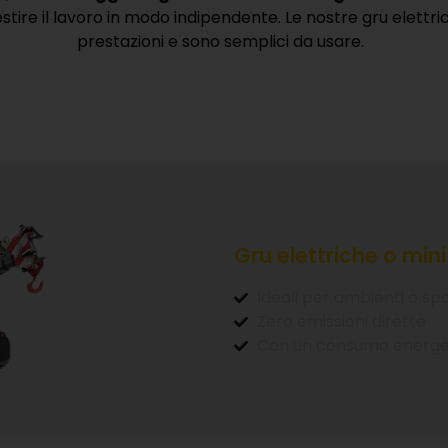
Gru elettriche o mini
Ideali per ambienti o spa
Zero emissioni dirette
Con un consumo energet