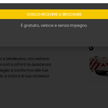
omologate
secondo i più
elescopiche.
 affidarti a prodotti
le prestazioni e il potenziale
he a Medesano, non esitare
onti a offrirti la assistenza
eglio si conforma alle tue
 e inoltra la tua richiesta