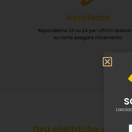
Rispondiamo 24 su 24 per offrirti assiste
su come eseguire l’intervento.
Gru elettriche semo
noleggiate a Medes
Presso UNRent SRL, operiamo con esperie