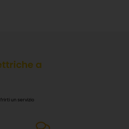
ettriche a
irti un servizio
RE
servizi,
→
Servizio post noleggio