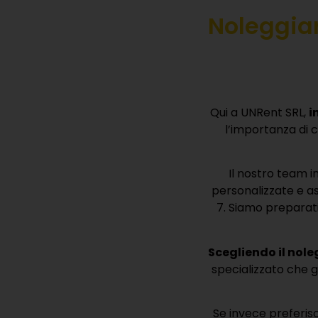
Qui a UNRent SRL,
i
l’importanza di 
Il nostro team in
personalizzate e ass
7. Siamo preparati 
Scegliendo il nole
specializzato che g
Se invece preferisci
sarà possibile g