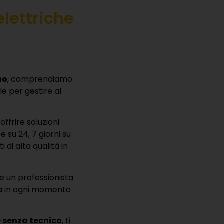
no
, comprendiamo
e per gestire al
offrire soluzioni
e su 24, 7 giorni su
 di alta qualità in
ne un professionista
zza in ogni momento
e senza tecnico
, ti
che offrono alte