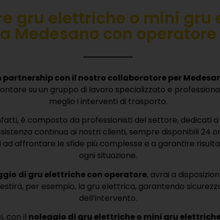
n partnership con il nostro collaboratore per Medesa
contare su un gruppo di lavoro specializzato e professional
meglio i interventi di trasporto.
fatti, è composto da professionisti del settore, dedicati a 
istenza continua ai nostri clienti, sempre disponibili 24 or
ad affrontare le sfide più complesse e a garantire risultati
ogni situazione.
ggio di gru elettriche con operatore
, avrai a disposizio
estirà, per esempio, la gru elettrica, garantendo sicure
dell’intervento.
, con il
noleggio di gru elettriche o mini gru elettrich
estire il lavoro in modo indipendente. Le nostre gru elettri
prestazioni e sono semplici da usare.