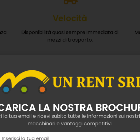
nza
Disponibilità quasi sempre immediata di
Me
mezzi di trasporto.
VOGLIO RICEVERE IL BROCHURE
Contattaci
È gratuito, veloce e senza impegno.
venti
ano
nza nel
servizio di