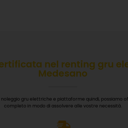
rtificata nel r
enting gru el
Medesano
noleggio gru elettriche e piattaforme quindi, possiamo offr
completo in modo di assolvere alle vostre necessità.
CARICA LA NOSTRA BROCHU
i la tua email e ricevi subito tutte le informazioni sui nostri 
Velocità
macchinari e vantaggi competitivi.