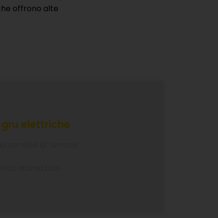
 gru elettriche
zi sensibili al rumore
ico ottimizzato