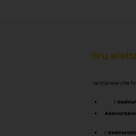
Gru elet
Le imprese che for
L’
assicur
Assicurazio
L’
assicurazi
Assicurazion