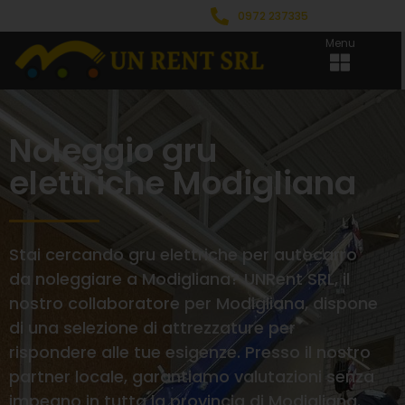
0972 237335
Menu
Noleggio gru
elettriche Modigliana
Stai cercando gru elettriche per autocarro
da noleggiare a Modigliana? UNRent SRL, il
nostro collaboratore per Modigliana, dispone
di una selezione di attrezzature per
rispondere alle tue esigenze. Presso il nostro
partner locale, garantiamo valutazioni senza
impegno in tutta la provincia di Modigliana.