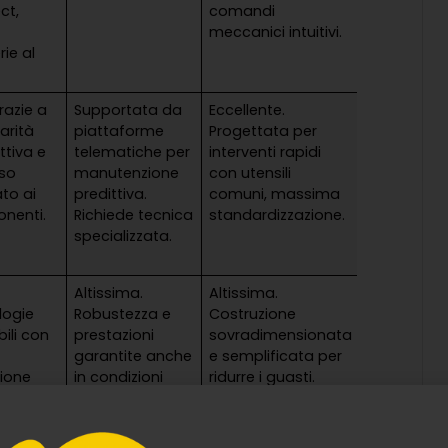
ct,
comandi
o
meccanici intuitivi.
rie al
grazie a
Supportata da
Eccellente.
arità
piattaforme
Progettata per
ttiva e
telematiche per
interventi rapidi
so
manutenzione
con utensili
ato ai
predittiva.
comuni, massima
nenti.
Richiede tecnica
standardizzazione.
specializzata.
Altissima.
Altissima.
logie
Robustezza e
Costruzione
bili con
prestazioni
sovradimensionata
garantite anche
e semplificata per
ione
in condizioni
ridurre i guasti.
icurezza
estreme.
iva.