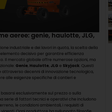
me aeree: genie, haulotte, JLG,
one industriale e dei lavori in quota, la scelta della
elemento decisivo per garantire efficienza
tto. Il mercato globale offre numerose opzioni, ma
zionale:
Genie
,
Haulotte
,
JLG
e
Skyjack
. Questi
 attraverso decenni di innovazione tecnologica,
re alle esigenze specifiche di cantieri e
 basarsi esclusivamente sul prezzo o sulla
 serie di fattori tecnici e operativi che includono
terreno, le condizioni ambientali, i requisiti di
a
vigenti. Ogni produttore ha sviluppato filosofie