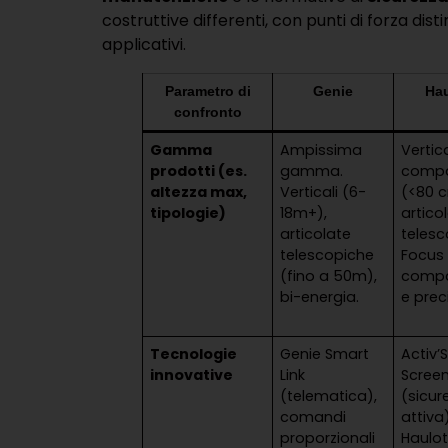
costruttive differenti, con punti di forza disti
applicativi.
Parametro di
Genie
Hau
confronto
Gamma
Ampissima
Vertica
prodotti (es.
gamma.
comp
altezza max,
Verticali (6-
(<80 
tipologie)
18m+),
artico
articolate
telesc
telescopiche
Focus
(fino a 50m),
compa
bi-energia.
e prec
Tecnologie
Genie Smart
Activ’
innovative
Link
Scree
(telematica),
(sicur
comandi
attiva)
proporzionali
Haulot