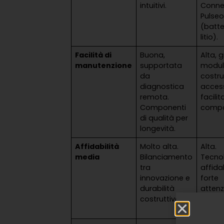
intuitivi.
Conne
Pulse
(batte
litio).
Facilità di
Buona,
Alta, 
manutenzione
supportata
modul
da
costru
diagnostica
acces
remota.
facilit
Componenti
compo
di qualità per
longevità.
Affidabilità
Molto alta.
Alta.
media
Bilanciamento
Tecno
tra
affida
innovazione e
forte
durabilità
attenz
costruttiva.
alla s
operat