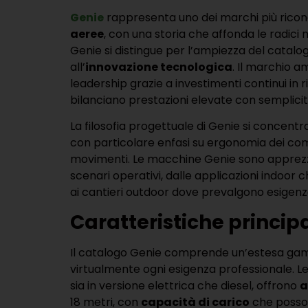
Genie
rappresenta uno dei marchi più ricon
aeree
, con una storia che affonda le radici
Genie si distingue per l’ampiezza del catalo
all’
innovazione tecnologica
. Il marchio 
leadership grazie a investimenti continui in r
bilanciano prestazioni elevate con semplicità 
La filosofia progettuale di Genie si concentr
con particolare enfasi su ergonomia dei coman
movimenti. Le macchine Genie sono apprezzat
scenari operativi, dalle applicazioni indoor c
ai cantieri outdoor dove prevalgono esigenz
Caratteristiche principa
Il catalogo Genie comprende un’estesa g
virtualmente ogni esigenza professionale. L
sia in versione elettrica che diesel, offrono
a
18 metri, con
capacità di carico
che posson