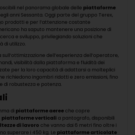
oscibili nel panorama globale delle
piattaforme
 negli anni Sessanta. Oggi parte del gruppo Terex,
go prodotti e per l’attenzione costante
americano ha saputo mantenere una posizione di
icerca e sviluppo, privilegiando soluzioni che
di utilizzo.
a sull’ottimizzazione dell’esperienza dell’operatore,
di, visibilità dalla piattaforma e fluidità dei
e per la loro capacità di adattarsi a molteplici
he richiedono ingombri ridotti e zero emissioni, fino
e di robustezza e potenza.
li
amma di
piattaforme aeree
che copre
e
piattaforme verticali
a pantografo, disponibili
ltezze di lavoro
che vanno dai 6 metri fino oltre i
o superare i 450 kg. Le
piattaforme articolate