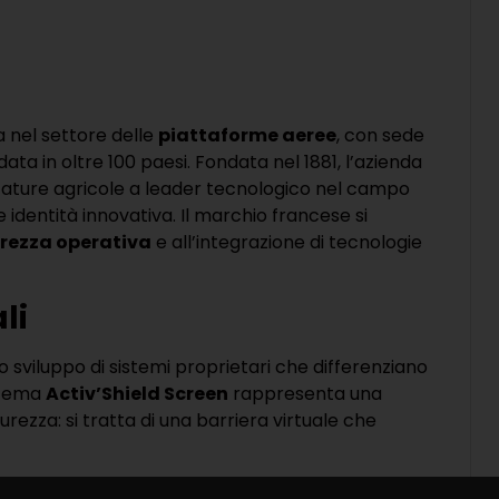
 nel settore delle
piattaforme aeree
, con sede
ata in oltre 100 paesi. Fondata nel 1881, l’azienda
zature agricole a leader tecnologico nel campo
identità innovativa. Il marchio francese si
urezza operativa
e all’integrazione di tecnologie
li
o sviluppo di sistemi proprietari che differenziano
istema
Activ’Shield Screen
rappresenta una
urezza: si tratta di una barriera virtuale che