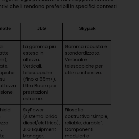
ntivi che li rendono preferibili in specifici contesti
lotte
JLG
Skyjack
li
La gamma più
Gamma robusta e
atte
estesa in
standardizzata.
cm),
altezza.
Verticali e
late,
Verticali,
telescopiche per
opiche.
telescopiche
utilizzo intensivo.
 su
(fino a 55m+),
ttezza
Ultra Boom per
isione.
prestazioni
estreme.
Shield
SkyPower
Filosofia
n
(sistema ibrido
costruttiva “simple,
ezza
diesel/elettrico),
reliable, durable”.
,
JLG Equipment
Componenti
te
Manager.
modulari e