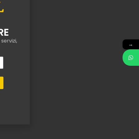
RE
servizi,
→