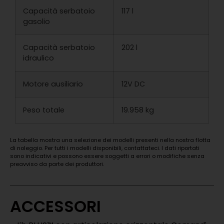
Capacità serbatoio
117 l
gasolio
Capacità serbatoio
202 l
idraulico
Motore ausiliario
12V DC
Peso totale
19.958 kg
La tabella mostra una selezione dei modelli presenti nella nostra flotta
di noleggio. Per tutti i modelli disponibili, contattateci. I dati riportati
sono indicativi e possono essere soggetti a errori o modifiche senza
preavviso da parte dei produttori.
ACCESSORI