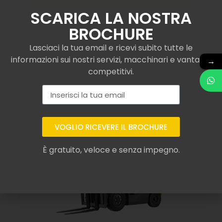
SCARICA LA NOSTRA
BROCHURE
Lasciaci la tua email e ricevi subito tutte le
informazioni sui nostri servizi, macchinari e vantaggi
→
competitivi.
Potrebbe interessarti
anche...
VOGLIO RICEVERE IL BROCHURE
È gratuito, veloce e senza impegno.