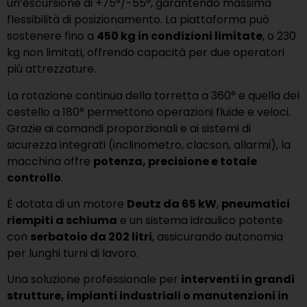
un’escursione di +75°/-55°, garantendo massima
flessibilità di posizionamento. La piattaforma può
sostenere fino a
450 kg in condizioni limitate
, o 230
kg non limitati, offrendo capacità per due operatori
più attrezzature.
La rotazione continua della torretta a 360° e quella del
cestello a 180° permettono operazioni fluide e veloci.
Grazie ai comandi proporzionali e ai sistemi di
sicurezza integrati (inclinometro, clacson, allarmi), la
macchina offre
potenza, precisione e totale
controllo
.
È dotata di un motore
Deutz da 65 kW
,
pneumatici
riempiti a schiuma
e un sistema idraulico potente
con
serbatoio da 202 litri
, assicurando autonomia
per lunghi turni di lavoro.
Una soluzione professionale per
interventi in grandi
strutture, impianti industriali o manutenzioni in