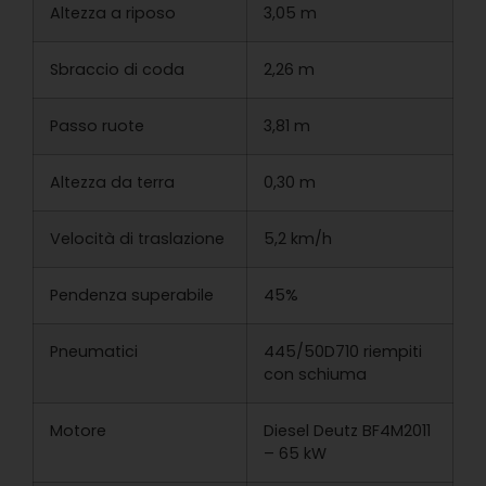
Altezza a riposo
3,05 m
Sbraccio di coda
2,26 m
Passo ruote
3,81 m
Altezza da terra
0,30 m
Velocità di traslazione
5,2 km/h
Pendenza superabile
45%
Pneumatici
445/50D710 riempiti
con schiuma
Motore
Diesel Deutz BF4M2011
– 65 kW