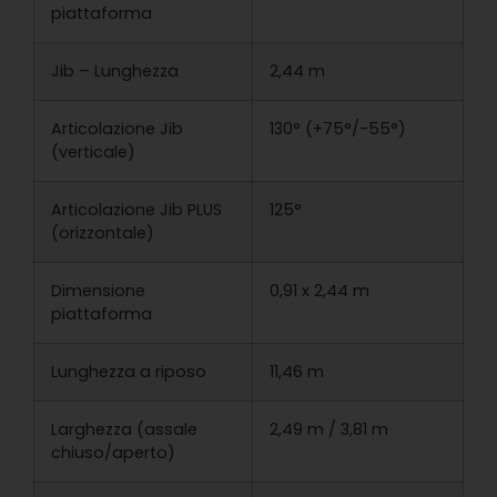
piattaforma
Jib – Lunghezza
2,44 m
Articolazione Jib
130° (+75°/-55°)
(verticale)
Articolazione Jib PLUS
125°
(orizzontale)
Dimensione
0,91 x 2,44 m
piattaforma
Lunghezza a riposo
11,46 m
Larghezza (assale
2,49 m / 3,81 m
chiuso/aperto)