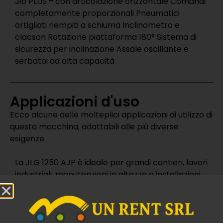
Jib PLUS™ con articolazione orizzontale Comandi
completamente proporzionali Pneumatici
artigliati riempiti a schiuma Inclinometro e
clacson Rotazione piattaforma 180° Sistema di
sicurezza per inclinazione Assale oscillante e
serbatoi ad alta capacità
Applicazioni d'uso
Ecco alcune delle molteplici applicazioni di utilizzo di
questa macchina, adattabili alle più diverse
esigenze.
La JLG 1250 AJP è ideale per grandi cantieri, lavori
industriali, manutenzioni in altezza e installazioni
su vasta scala. Grazie all’altezza e allo sbraccio
estremo, unito alla versatilità del Jib PLUS™,
garantisce efficienza anche negli spazi complessi
o sopra ostacoli strutturali.