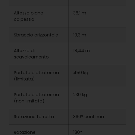
Altezza piano
38,1 m
calpestio
Sbraccio orizzontale
19,3 m
Altezza di
18,44 m
scavalcamento
Portata piattaforma
450 kg
(limitata)
Portata piattaforma
230 kg
(non limitata)
Rotazione torretta
360° continua
Rotazione
180°