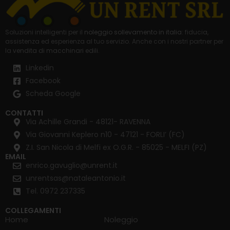
Soluzioni intelligenti per il
noleggio sollevamento in italia
: fiducia,
assistenza ed esperienza al tuo servizio. Anche con i nostri partner per
la
vendita di macchinari edili
.
Linkedin
Facebook
Scheda Google
CONTATTI
Via Achille Grandi - 48121- RAVENNA
Via Giovanni Keplero n10 - 47121 - FORLI’ (FC)
Z.I. San Nicola di Melfi ex O.G.R. - 85025 - MELFI (PZ)
EMAIL
enrico.gavuglio@unrent.it
unrentsas@nataleantonio.it
Tel. 0972 237335
COLLEGAMENTI
Home
Noleggio