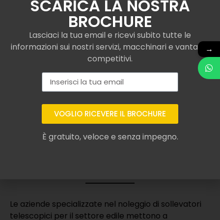
SCARICA LA NOSTRA
BROCHURE
Lasciaci la tua email e ricevi subito tutte le
informazioni sui nostri servizi, macchinari e vantaggi
→
competitivi.
VOGLIO RICEVERE IL BROCHURE
Assicurazione per
È gratuito, veloce e senza impegno.
sollevatore telescopico
Merlo a Bardi o simili
Le aziende specializzate nel noleggio di sollevatori
telescopici per il settore edile mettono a