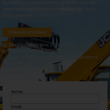
Richiedi ora un preventivo gratuito e scopri
l’alternativa perfetta con
UNRent Srl
nella
zona di Bardi!
Chiedi informazioni
Direttiva Macchine 2006/42/CE
Regolamento UE 167/2013
D.Lgs. 81/2008 (Testo Unico sulla Sicurezza
sul Lavoro)
Nome
Email