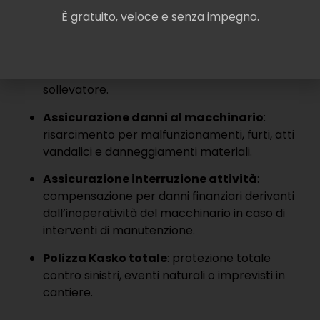
opzioni assicurative sono incluse:
È gratuito, veloce e senza impegno.
Polizza di responsabilità civile
: tutela
contro eventuali danni a persone o cose di
terzi, inclusi beni e persone durante l’uso del
sollevatore.
Assicurazione danni al macchinario
:
risarcimento per malfunzionamenti, furti, atti
vandalici e danneggiamenti materiali.
Assicurazione interruzione attività
:
compensazione per danni finanziari derivanti
dall’inoperatività del macchinario in caso di
interventi di manutenzione.
Polizza Kasko totale
: protezione totale
contro sinistri, eventi naturali o imprevisti in
cantiere.