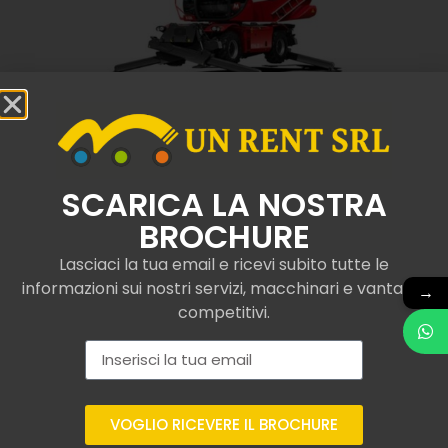
SCARICA LA NOSTRA
Assicurazione per
BROCHURE
sollevatore telescopico
Lasciaci la tua email e ricevi subito tutte le
Merlo a Barile o simili
informazioni sui nostri servizi, macchinari e vantaggi
→
competitivi.
Le aziende professioniste nel renting di macchinari
telescopici per il settore edile forniscono diverse
opzioni di tutela per assicurare affidabilità durante
VOGLIO RICEVERE IL BROCHURE
l’utilizzo dei mezzi in cantiere. Tra le più importanti