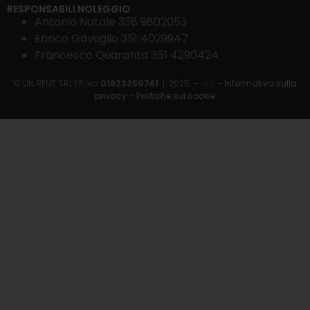
RESPONSABILI NOLEGGIO
Antonio Natale 338 9802053
Enrico Gavuglio 351 4029947
Francesco Quaranta 351 4290424
© UN RENT SRL | P.Iva
01923350761
| 2025. –
stp
–
Informativa sulla
privacy
–
Politiche sui cookie