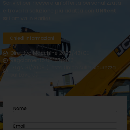
Scrivici per ricevere un’offerta personalizzata
e trova la soluzione più adatta con
UNRent
Srl
attiva in Barile!
Chiedi informazioni
Direttiva Macchine 2006/42/CE
Regolamento UE 167/2013
D.Lgs. 81/2008 (Testo Unico sulla Sicurezza
sul Lavoro)
Nome
Email