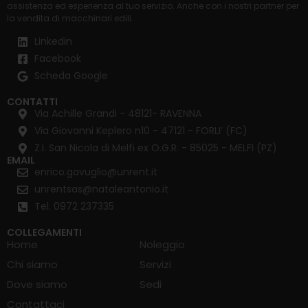
assistenza ed esperienza al tuo servizio. Anche con i nostri partner per
la
vendita di macchinari edili
.
Linkedin
Facebook
Scheda Google
CONTATTI
Via Achille Grandi - 48121- RAVENNA
Via Giovanni Keplero n10 - 47121 - FORLI’ (FC)
Z.I. San Nicola di Melfi ex O.G.R. - 85025 - MELFI (PZ)
EMAIL
enrico.gavuglio@unrent.it
unrentsas@nataleantonio.it
Tel. 0972 237335
COLLEGAMENTI
Home
Noleggio
Chi siamo
Servizi
Dove siamo
Sedi
Contattaci