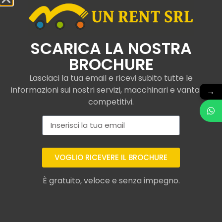
SCARICA LA NOSTRA
BROCHURE
Lasciaci la tua email e ricevi subito tutte le
informazioni sui nostri servizi, macchinari e vantaggi
→
competitivi.
VOGLIO RICEVERE IL BROCHURE
Assicurazione per
È gratuito, veloce e senza impegno.
sollevatore telescopico
Merlo a Campogalliano