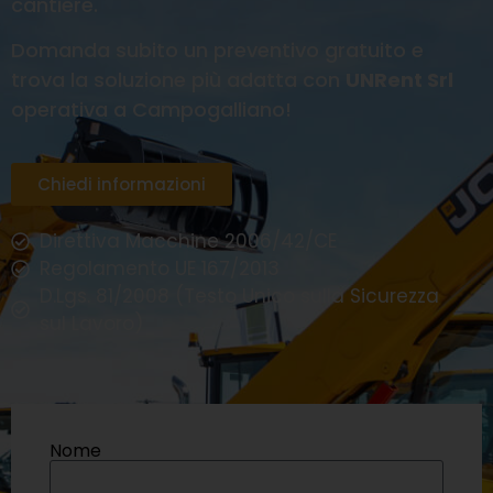
cantiere.
Domanda subito un preventivo gratuito e
trova la soluzione più adatta con
UNRent Srl
operativa a Campogalliano!
Chiedi informazioni
Direttiva Macchine 2006/42/CE
Regolamento UE 167/2013
D.Lgs. 81/2008 (Testo Unico sulla Sicurezza
sul Lavoro)
Nome