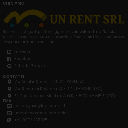
CHI SIAMO
Soluzioni intelligenti per il
noleggio sollevamento in italia
: fiducia,
assistenza ed esperienza al tuo servizio. Anche con i nostri partner per
la
vendita di macchinari edili
.
Linkedin
Facebook
Scheda Google
CONTATTI
Via Achille Grandi - 48121- RAVENNA
Via Giovanni Keplero n10 - 47121 - FORLI’ (FC)
Z.I. San Nicola di Melfi ex O.G.R. - 85025 - MELFI (PZ)
EMAIL
enrico.gavuglio@unrent.it
unrentsas@nataleantonio.it
Tel. 0972 237335