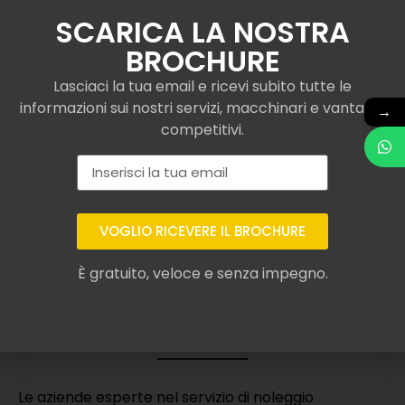
SCARICA LA NOSTRA
BROCHURE
Lasciaci la tua email e ricevi subito tutte le
informazioni sui nostri servizi, macchinari e vantaggi
→
competitivi.
VOGLIO RICEVERE IL BROCHURE
Assicurazione per
È gratuito, veloce e senza impegno.
sollevatore telescopico
Merlo a Coli o simili
Le aziende esperte nel servizio di noleggio