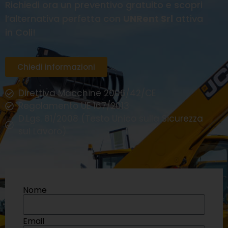
Richiedi ora un preventivo gratuito e scopri
l’alternativa perfetta con
UNRent Srl
attiva
in Coli!
Chiedi informazioni
Direttiva Macchine 2006/42/CE
Regolamento UE 167/2013
D.Lgs. 81/2008 (Testo Unico sulla Sicurezza
sul Lavoro)
Nome
Email