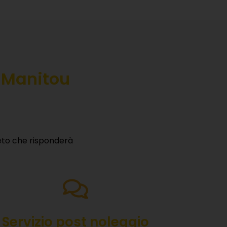
e Manitou
eto che risponderà
RE
servizi,
→
Servizio post noleggio