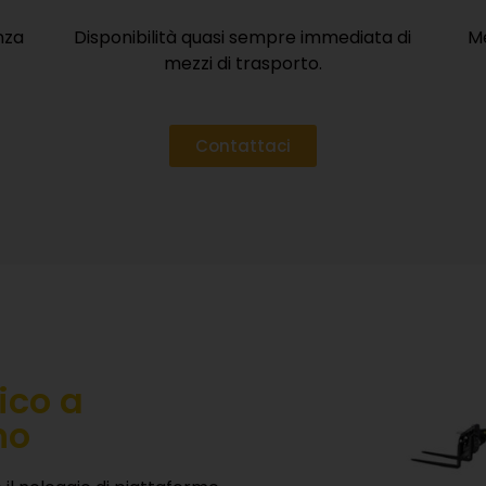
nza
Disponibilità quasi sempre immediata di
Me
mezzi di trasporto.
VOGLIO RICEVERE IL BROCHURE
Contattaci
È gratuito, veloce e senza impegno.
ico a
no