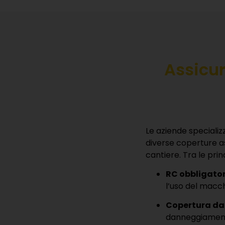
Assicur
Le aziende specializz
diverse coperture as
cantiere. Tra le prin
RC obbligato
l’uso del macch
Copertura da
danneggiamenti