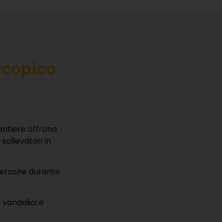
scopico
cantiere offrono
sollevatori in
 persone durante
i vandalici e