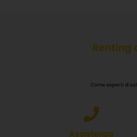
Renting
Come esperti di so
S
Lasciac
Assistenza