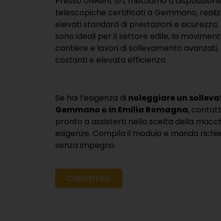
Presso
UNRent Srl
, mettiamo a disposizione
telescopiche certificati a Gemmano, realizz
elevati standard di prestazioni e sicurezza. 
sono ideali per il settore edile, la moviment
cantiere e lavori di sollevamento avanzati
costanti e elevata efficienza.
Se hai l’esigenza di
noleggiare un solleva
Gemmano o in Emilia Romagna
, contat
pronto a assisterti nella scelta della macch
esigenze. Compila il modulo e manda richi
senza impegno.
Contattaci