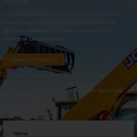
materiali.
Contattaci subito per un preventivo senza
impegno e conosci l’alternativa perfetta
grazie a
UNRent Srl
presente su tutto il
territorio di Ramiseto!
Chiedi informazioni
Direttiva Macchine 2006/42/CE
Regolamento UE 167/2013
D.Lgs. 81/2008 (Testo Unico sulla Sicurezza
sul Lavoro)
Nome