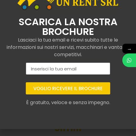
SCARICA LA NOSTRA
BROCHURE
Lasciaci la tua email e ricevi subito tutte le
informazioni sui nostri servizi, macchinari e vantaggi
→
competitivi.
VOGLIO RICEVERE IL BROCHURE
Assicurazione per
È gratuito, veloce e senza impegno.
sollevatore telescopico
Merlo a Ramiseto o
simili