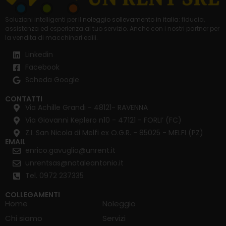
Soluzioni intelligenti per il
noleggio sollevamento in italia
: fiducia,
assistenza ed esperienza al tuo servizio. Anche con i nostri partner per
la
vendita di macchinari edili
.
Linkedin
Facebook
Scheda Google
CONTATTI
Via Achille Grandi - 48121- RAVENNA
Via Giovanni Keplero n10 - 47121 - FORLI’ (FC)
Z.I. San Nicola di Melfi ex O.G.R. - 85025 - MELFI (PZ)
EMAIL
enrico.gavuglio@unrent.it
unrentsas@nataleantonio.it
Tel. 0972 237335
COLLEGAMENTI
Home
Noleggio
Chi siamo
Servizi