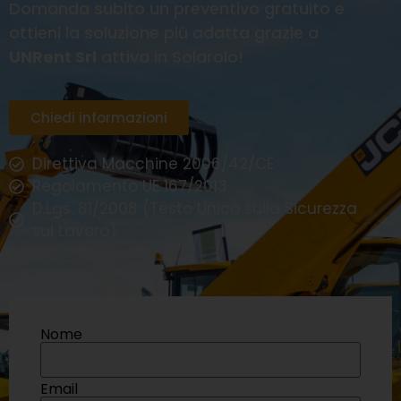
Domanda subito un preventivo gratuito e
ottieni la soluzione più adatta grazie a
UNRent Srl
attiva in Solarolo!
Chiedi informazioni
Direttiva Macchine 2006/42/CE
Regolamento UE 167/2013
D.Lgs. 81/2008 (Testo Unico sulla Sicurezza
sul Lavoro)
Nome
Email