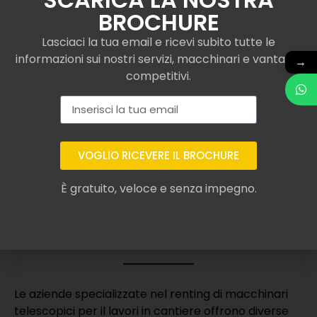
BROCHURE
Lasciaci la tua email e ricevi subito tutte le
informazioni sui nostri servizi, macchinari e vantaggi
→
competitivi.
VOGLIO RICEVERE IL BROCHURE
Assicurazione per
È gratuito, veloce e senza impegno.
sollevatore telescopico
Merlo a Solarolo o simili
Le aziende specializzate nel renting di macchinari
telescopici per il lavori in cantiere offrono diverse