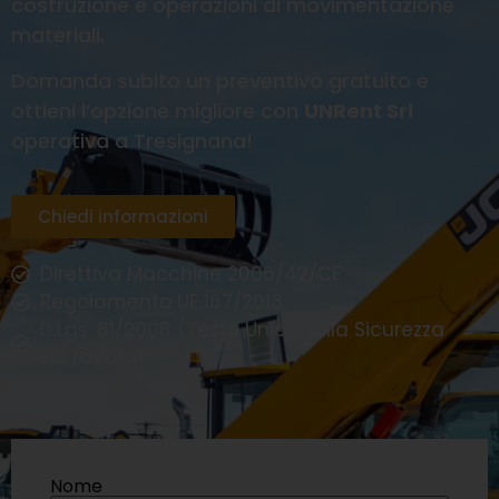
costruzione e operazioni di movimentazione
materiali.
Domanda subito un preventivo gratuito e
ottieni l’opzione migliore con
UNRent Srl
operativa a Tresignana!
Chiedi informazioni
Direttiva Macchine 2006/42/CE
Regolamento UE 167/2013
D.Lgs. 81/2008 (Testo Unico sulla Sicurezza
sul Lavoro)
Nome