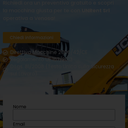
Richiedi ora un preventivo gratuito e scopri
la macchina giusta per te con
UNRent Srl
operativa a Venosa!
Chiedi informazioni
Direttiva Macchine 2006/42/CE
Regolamento UE 167/2013
D.Lgs. 81/2008 (Testo Unico sulla Sicurezza
sul Lavoro)
Nome
Email