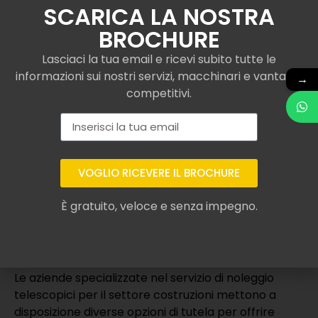
SCARICA LA NOSTRA
BROCHURE
Lasciaci la tua email e ricevi subito tutte le
informazioni sui nostri servizi, macchinari e vantaggi
→
competitivi.
Assicurazione per
VOGLIO RICEVERE IL BROCHURE
sollevatore telescopico
È gratuito, veloce e senza impegno.
Merlo a Venosa o simili
Le aziende specializzate nel servizio di noleggio
telescopici per il settore costruzioni mettono a
disposizione diverse opzioni di tutela per offrire