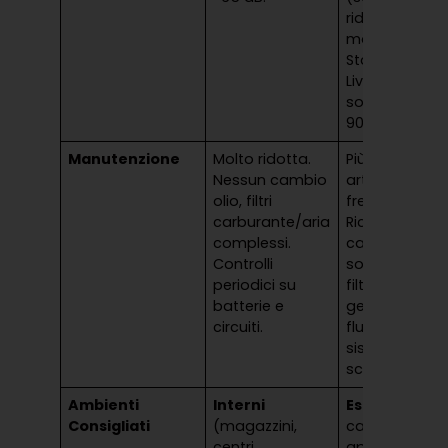
ridotte nei
motori
Stage V).
Livello
sonoro: 80-
90 dB.
Manutenzione
Molto ridotta.
Più
Nessun cambio
articolata e
olio, filtri
frequente.
carburante/aria
Richiede
complessi.
cambi olio,
Controlli
sostituzione
periodici su
filtri,
batterie e
gestione
circuiti.
fluidi e
sistemi di
scarico.
Ambienti
Interni
Esterni
e
Consigliati
(magazzini,
cantieri
centri
aperti.