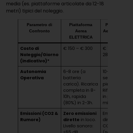
media (es. piattaforme articolate da 12-18
metri) tipici del noleggio.
Parametro di
Piattaforma
Piattaforma
Confronto
Aerea
Aerea DIESEL
ELETTRICA
Costo di
€ 150 – € 300
€ 130 – €
Noleggio/Giorno
280
(indicativo)*
Autonomia
6-8 ore (a
10-12 ore (a
Operativa
batteria
serbatoio
carica). Ricarica
pieno).
completa in 8-
Rifornimento
10h, rapida
in pochi
(80%) in 2-3h.
minuti.
Emissioni (CO2 &
Zero emissioni
Emissioni
Rumore)
dirette
in loco.
dirette di
Livello sonoro:
CO2 e NOx
<65 dB.
(seppur