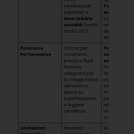
commerciali,
Terreni
ospedali) e
accidentati
aree urbane
e progetti in
sensibili
(centri
aree remote
storici, ZTL).
senza rete
elettrica.
Potenza e
Ottima per
Potenza e
Performance
movimenti
coppia
precisi e fluidi.
superiori
.
Potenza
Prestazioni
adeguata per
ottimali su
la maggioranza
pendii,
dei lavori in
terreni
quota su
morbidi e
superfici piane
per
o leggere
spostamenti
pendenze.
lunghi in
cantiere.
Limitazioni
Nessuna
Accesso