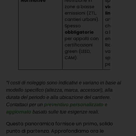
Normative
restrizione in
spesso
zone a basse
vietato o
emissioni (ZTL,
limitato
in
cantieri urbani).
ambienti
Spesso
chiusi e zone
obbligatorie
a basse
per appalti con
emissioni.
certificazioni
Richiedono
green (LEED,
valutazione
CAM).
specifica
per rumore.
*I costi di noleggio sono indicativi e variano in base al
modello specifico (altezza, marca, accessori), alla
durata del periodo e alla ubicazione del cantiere.
Contattaci per un
preventivo personalizzato e
aggiornato
basato sulle tue esigenze reali.
Questa panoramica fornisce un primo, solido
punto di partenza. Approfondiamo ora le